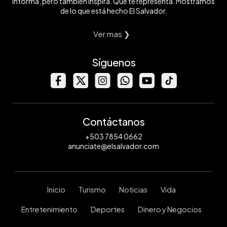
informa, pero también inspira. Que te representa. Mostramos
de lo que está hecho El Salvador.
Ver mas ❯
Síguenos
Contáctanos
+503 7854 0662
anunciate@elsalvador.com
Inicio
Turismo
Noticias
Vida
Entretenimiento
Deportes
Dinero y Negocios