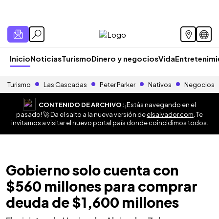
Inicio
Noticias
Turismo
Dinero y negocios
Vida
Entretenim
Turismo
Las Cascadas
Peter Parker
Nativos
Negocios
CONTENIDO DE ARCHIVO:
¡Estás navegando en el
pasado! 🚀 Da el salto a la nueva versión de
elsalvador.com
. Te
invitamos a visitar el nuevo portal país donde coincidimos todos.
Gobierno solo cuenta con
$560 millones para comprar
deuda de $1,600 millones