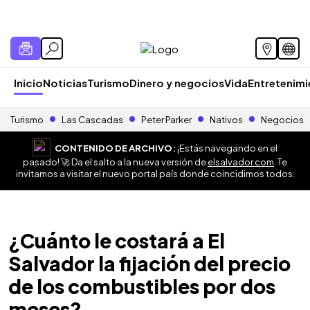
Inicio
Noticias
Turismo
Dinero y negocios
Vida
Entretenim
Turismo
Las Cascadas
Peter Parker
Nativos
Negocios
CONTENIDO DE ARCHIVO:
¡Estás navegando en el
pasado! 🚀 Da el salto a la nueva versión de
elsalvador.com
. Te
invitamos a visitar el nuevo portal país donde coincidimos todos.
¿Cuánto le costará a El
Salvador la fijación del precio
de los combustibles por dos
meses?