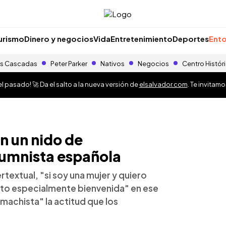
urismo
Dinero y negocios
Vida
Entretenimiento
Deportes
Ento
s Cascadas
Peter Parker
Nativos
Negocios
Centro Histór
 pasado! 🚀 Da el salto a la nueva versión de
elsalvador.com
. Te invitam
n un nido de
umnista española
rtextual, "si soy una mujer y quiero
nto especialmente bienvenida" en ese
achista" la actitud que los