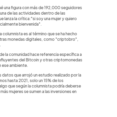
ué una figura con más de 192,000 seguidores
r una de las actividades dentro de las
lanza la crítica:"si soy una mujer y quiero
ecialmente bienvenida".
la columnista es al término que se ha hecho
otras monedas digitales, como "criptobro",
.
de la comunidad hace referencia específica a
 influyentes del Bitcoin y otras criptomonedas
n ese ambiente.
datos que arrojó un estudio realizado por la
nos hasta 2021, solo un 15% de los
algo que según la columnista podría deberse
 más mujeres se sumen a las inversiones en