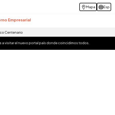
Mapa
Esp
rno Empresarial
ico Centenario
os a visitar el nuevo portal país donde coincidimos todos.