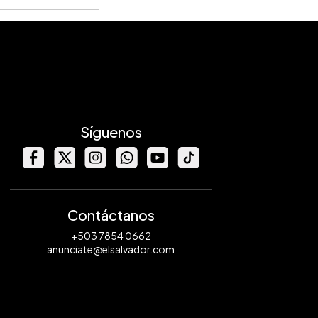
Síguenos
Contáctanos
+503 7854 0662
anunciate@elsalvador.com