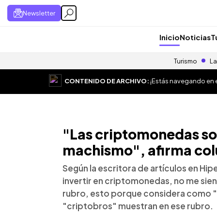
Newsletter
Inicio
Noticias
T
Turismo
La
CONTENIDO DE ARCHIVO:
¡Estás navegando en el
"Las criptomonedas so
machismo", afirma col
Según la escritora de artículos en Hipe
invertir en criptomonedas, no me sie
rubro, esto porque considera como "m
"criptobros" muestran en ese rubro.