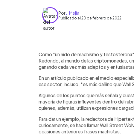
Por
J. Mejía
Publicado el 20 de febrero de 2022
0:00
Facebook
Twitter
►
Escuchar artículo
Como "un nido de machismo y testosterona" c
Redondo, al mundo de las criptomonedas, un 
ganando cada vez más adeptos y entusiastas a
En un artículo publicado en el medio especial
ese sector, incluso, "es más dañino que Wall 
Algunos de los puntos que más señala y cues
mayoría de figuras influyentes dentro del ru
quienes, además, utilizan expresiones carga
Para dar un ejemplo, la redactora de Hiperte
curiosamente, se hace llamar Wall Street Wolv
ocasiones anteriores frases machistas.