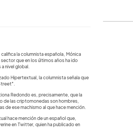
WhatsApp
Copiar link
alifica la columnista española, Mónica
sector que en los últimos años ha ido
 nivel global.
izado Hipertextual, la columnista señala que
Street".
tiona Redondo es, precisamente, que la
bro de las criptomonedas son hombres,
das de ese machismo al que hace mención.
xtual hace mención de un español que,
erine en Twitter, quien ha publicado en