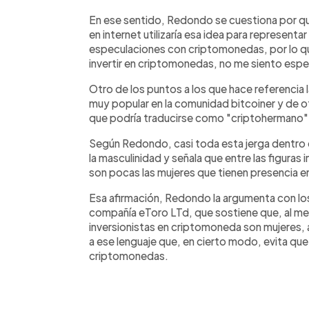
En ese sentido, Redondo se cuestiona por q
en internet utilizaría esa idea para representa
especulaciones con criptomonedas, por lo que 
invertir en criptomonedas, no me siento esp
Otro de los puntos a los que hace referencia 
muy popular en la comunidad bitcoiner y de 
que podría traducirse como "criptohermano"
Según Redondo, casi toda esta jerga dentro 
la masculinidad y señala que entre las figuras
son pocas las mujeres que tienen presencia e
Esa afirmación, Redondo la argumenta con los 
compañía eToro LTd, que sostiene que, al me
inversionistas en criptomoneda son mujeres, 
a ese lenguaje que, en cierto modo, evita que
criptomonedas.