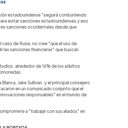
sos
ración estadounidense "seguirá combatiendo
ra evitar sanciones estadounidenses y eso
rtes sanciones occidentales desde que
 caso de Rusia, no cree "que el uso de
r las sanciones financieras" que buscan
tudios, alrededor de 16% de los adultos
ptomonedas.
Blanca, Jake Sullivan, y el principal consejero
tacaron en un comunicado conjunto que el
"innovaciones responsables" en el mundo de
mpromete a "trabajar con sus aliados" en
 LA PORTADA