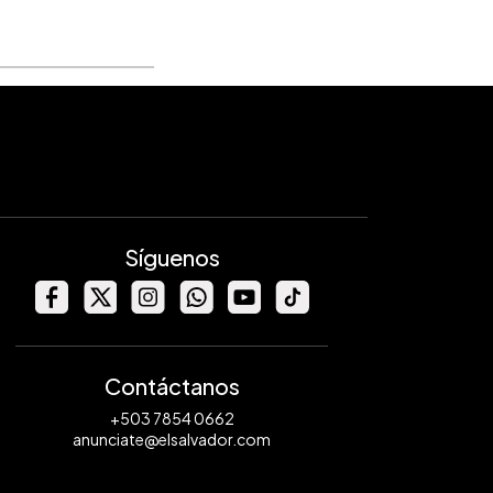
Síguenos
Contáctanos
+503 7854 0662
anunciate@elsalvador.com