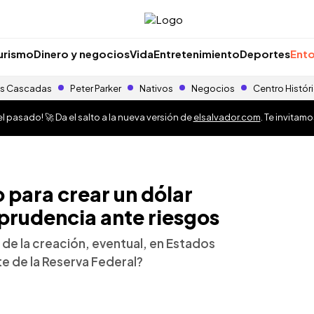
urismo
Dinero y negocios
Vida
Entretenimiento
Deportes
Ento
s Cascadas
Peter Parker
Nativos
Negocios
Centro Histór
 pasado! 🚀 Da el salto a la nueva versión de
elsalvador.com
. Te invitam
 para crear un dólar
 prudencia ante riesgos
 de la creación, eventual, en Estados
e de la Reserva Federal?