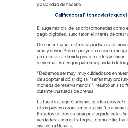
posibilidad de hacerlo.
Calificadora Fitch advierte que el
El auge mundial de las criptomonedas como el
pago digitales, suscitaron el interés de crear 
De concretarse, esta idea podría revolucionar
amo y señor. Pero el proyecto encierra riesgos 
protección de la vida privada de los usuarios,
y eventuales riesgos para la seguridad de los 
"Debemos ser muy, muy cuidadosos en nuestro
de adoptar el dólar digital "serían muy profunda
moneda de reserva mundial", resaltó un alto f
durante una rueda de prensa.
La fuente aseguró además que los proyectos
otros países o zonas monetarias "no amenazan
Estados Unidos un lugar privilegiado en las f
verdadera arma estratégica, como lo ilustran
invasión a Ucrania.