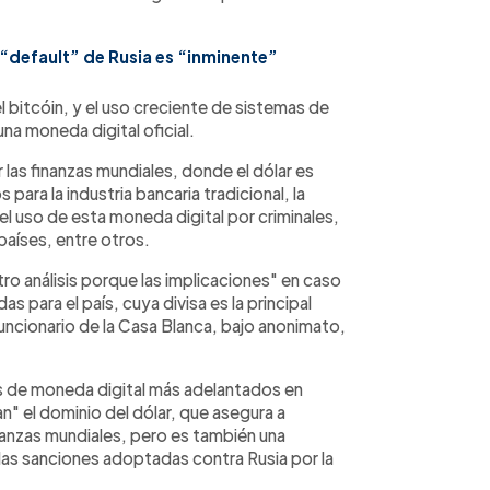
 “default” de Rusia es “inminente”
 bitcóin, y el uso creciente de sistemas de
una moneda digital oficial.
 las finanzas mundiales, donde el dólar es
para la industria bancaria tradicional, la
 el uso de esta moneda digital por criminales,
países, entre otros.
 análisis porque las implicaciones" en caso
s para el país, cuya divisa es la principal
uncionario de la Casa Blanca, bajo anonimato,
 de moneda digital más adelantados en
" el dominio del dólar, que asegura a
inanzas mundiales, pero es también una
 las sanciones adoptadas contra Rusia por la