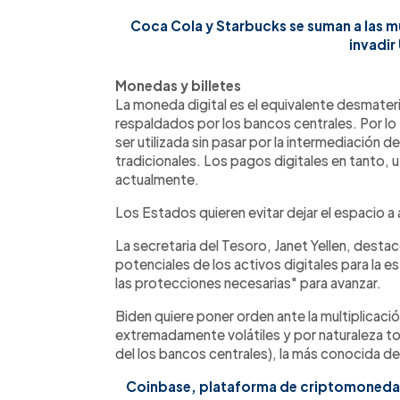
Coca Cola y Starbucks se suman a las m
invadir
Monedas y billetes
La moneda digital es el equivalente desmater
respaldados por los bancos centrales. Por lo t
ser utilizada sin pasar por la intermediación
tradicionales. Los pagos digitales en tanto, ut
actualmente.
Los Estados quieren evitar dejar el espacio a
La secretaria del Tesoro, Janet Yellen, desta
potenciales de los activos digitales para la es
las protecciones necesarias" para avanzar.
Biden quiere poner orden ante la multiplicac
extremadamente volátiles y por naturaleza to
del los bancos centrales), la más conocida de e
Coinbase, plataforma de criptomonedas,