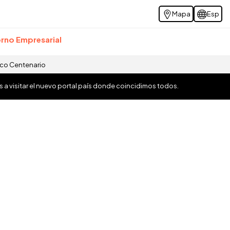
Mapa
Esp
rno Empresarial
ico Centenario
os a visitar el nuevo portal país donde coincidimos todos.