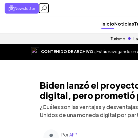
Newsletter
Inicio
Noticias
T
Turismo
La
CONTENIDO DE ARCHIVO:
¡Estás navegando en el
Biden lanzó el proyecto
digital, pero prometió
¿Cuáles son las ventajas y desventajas
Unidos de una moneda digital por part
Por
AFP