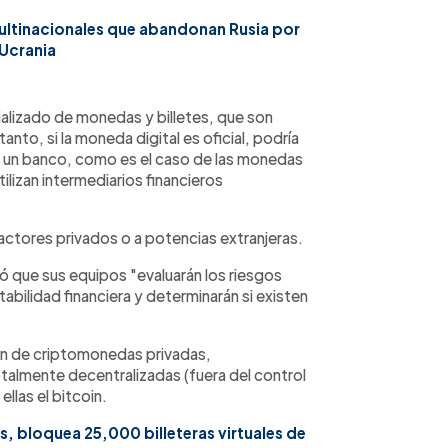
ultinacionales que abandonan Rusia por
 Ucrania
ializado de monedas y billetes, que son
anto, si la moneda digital es oficial, podría
 de un banco, como es el caso de las monedas
ilizan intermediarios financieros
 actores privados o a potencias extranjeras.
có que sus equipos "evaluarán los riesgos
tabilidad financiera y determinarán si existen
ión de criptomonedas privadas,
talmente decentralizadas (fuera del control
llas el bitcoin.
 bloquea 25,000 billeteras virtuales de