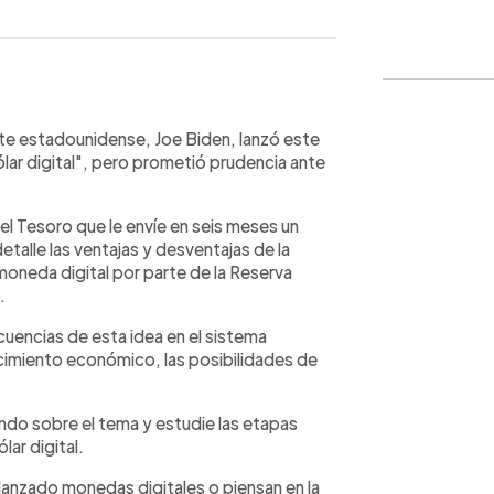
WhatsApp
Copiar link
nte estadounidense, Joe Biden, lanzó este
lar digital", pero prometió prudencia ante
l Tesoro que le envíe en seis meses un
talle las ventajas y desventajas de la
oneda digital por parte de la Reserva
.
cuencias de esta idea en el sistema
ecimiento económico, las posibilidades de
ando sobre el tema y estudie las etapas
lar digital.
lanzado monedas digitales o piensan en la