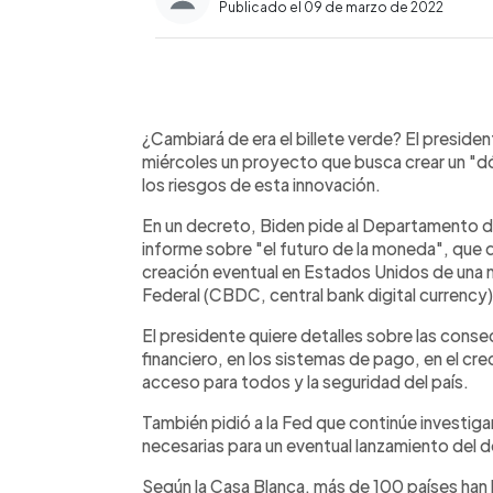
Publicado el 09 de marzo de 2022
0:00
Facebook
Twitter
►
Escuchar artículo
¿Cambiará de era el billete verde? El preside
miércoles un proyecto que busca crear un "dó
los riesgos de esta innovación.
En un decreto, Biden pide al Departamento de
informe sobre "el futuro de la moneda", que de
creación eventual en Estados Unidos de una m
Federal (CBDC, central bank digital currency)
El presidente quiere detalles sobre las conse
financiero, en los sistemas de pago, en el cr
acceso para todos y la seguridad del país.
También pidió a la Fed que continúe investig
necesarias para un eventual lanzamiento del dó
Según la Casa Blanca, más de 100 países han 