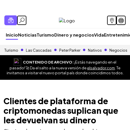
Inicio
Noticias
Turismo
Dinero y negocios
Vida
Entretenim
Turismo
Las Cascadas
Peter Parker
Nativos
Negocios
CONTENIDO DE ARCHIVO:
¡Estás navegando en el
pasado! 🚀 Da el salto a la nueva versión de
elsalvador.com
. Te
invitamos a visitar el nuevo portal país donde coincidimos todos.
Clientes de plataforma de
criptomonedas suplican que
les devuelvan su dinero