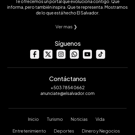
Te ofrecemos un portal que evoluciona contigo. Que
informa, pero también inspira. Que te representa. Mostramos
de lo que está hecho El Salvador.
Ver mas ❯
Síguenos
Contáctanos
+503 7854 0662
anunciate@elsalvador.com
Inicio
Turismo
Noticias
Vida
Entretenimiento
Deportes
Dinero y Negocios