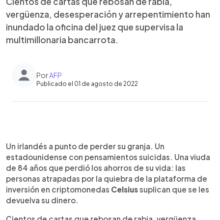
Cientos de cartas que rebosan de rabia,
vergüenza, desesperación y arrepentimiento han
inundado la oficina del juez que supervisa la
multimillonaria bancarrota.
Por
AFP
Publicado el 01 de agosto de 2022
0:00
►
Escuchar artículo
Un irlandés a punto de perder su granja. Un
estadounidense con pensamientos suicidas. Una viuda
de 84 años que perdió los ahorros de su vida: las
personas atrapadas por la quiebra de la plataforma de
inversión en criptomonedas
Celsius
suplican que se les
devuelva su dinero.
Cientos de cartas que rebosan de rabia, vergüenza,