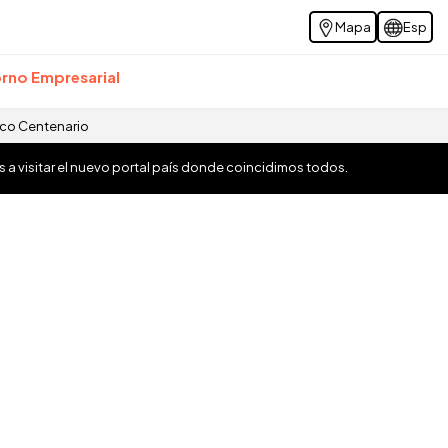
Mapa
Esp
rno Empresarial
ico Centenario
os a visitar el nuevo portal país donde coincidimos todos.