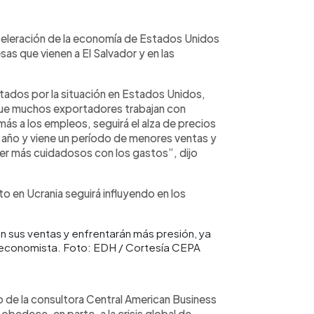
aceleración de la economía de Estados Unidos
as que vienen a El Salvador y en las
tados por la situación en Estados Unidos,
ue muchos exportadores trabajan con
más a los empleos, seguirá el alza de precios
l año y viene un período de menores ventas y
er más cuidadosos con los gastos”, dijo
o en Ucrania seguirá influyendo en los
 sus ventas y enfrentarán más presión, ya
a economista. Foto: EDH / Cortesía CEPA
 de la consultora Central American Business
 obedece, en parte, a la crisis global de