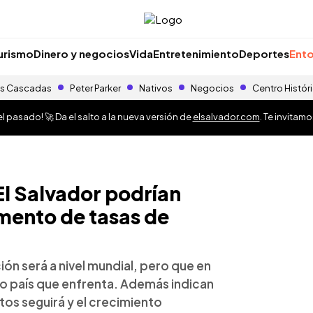
urismo
Dinero y negocios
Vida
Entretenimiento
Deportes
Ento
s Cascadas
Peter Parker
Nativos
Negocios
Centro Histór
 pasado! 🚀 Da el salto a la nueva versión de
elsalvador.com
. Te invitam
El Salvador podrían
mento de tasas de
ón será a nivel mundial, pero que en
sgo país que enfrenta. Además indican
tos seguirá y el crecimiento