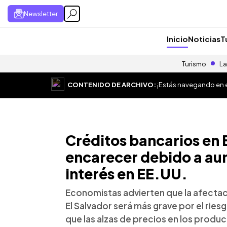
Newsletter
Inicio
Noticias
T
Turismo
La
CONTENIDO DE ARCHIVO:
¡Estás navegando en el
Créditos bancarios en 
encarecer debido a au
interés en EE.UU.
Economistas advierten que la afectaci
El Salvador será más grave por el rie
que las alzas de precios en los produc