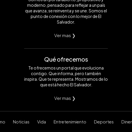
moderno, pensado para reflejar a un país
que avanza, se reinventa y se une. Somos el
punto de conexión con lo mejor de El
Salvador.
Ver mas ❯
Qué ofrecemos
Te ofrecemos un portal que evoluciona
contigo. Que informa, pero también
inspira. Que te representa. Mostramos de lo
que está hecho El Salvador.
Ver mas ❯
smo
Noticias
Vida
Entretenimiento
Deportes
Dine