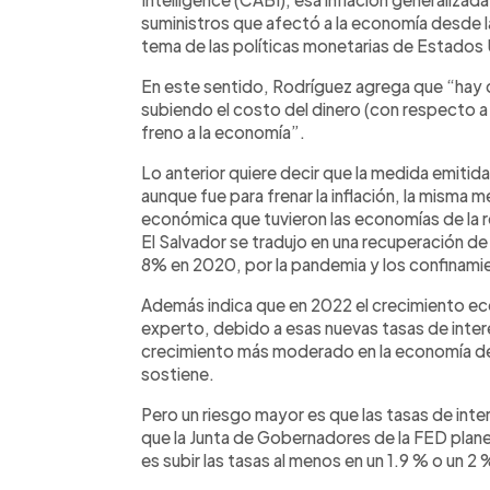
suministros que afectó a la economía desde l
tema de las políticas monetarias de Estados U
En este sentido, Rodríguez agrega que “hay 
subiendo el costo del dinero (con respecto a 
freno a la economía”.
Lo anterior quiere decir que la medida emitid
aunque fue para frenar la inflación, la misma 
económica que tuvieron las economías de la re
El Salvador se tradujo en una recuperación de
8% en 2020, por la pandemia y los confinami
Además indica que en 2022 el crecimiento eco
experto, debido a esas nuevas tasas de inter
crecimiento más moderado en la economía de l
sostiene.
Pero un riesgo mayor es que las tasas de int
que la Junta de Gobernadores de la FED planea
es subir las tasas al menos en un 1.9 % o un 2