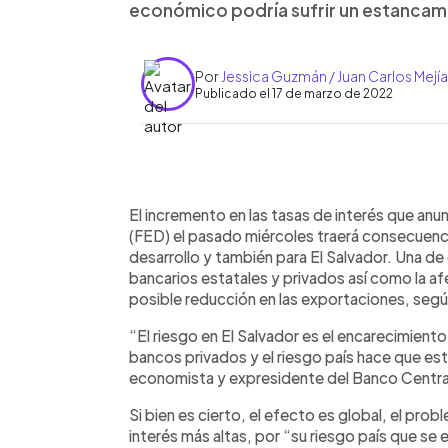
económico podría sufrir un estancam
Por
Jessica Guzmán / Juan Carlos Mejía
Publicado el 17 de marzo de 2022
0:00
Facebook
Twitter
►
Escuchar artículo
El incremento en las tasas de interés que an
(FED) el pasado miércoles traerá consecuenci
desarrollo y también para El Salvador. Una de 
bancarios estatales y privados así como la afe
posible reducción en las exportaciones, seg
“El riesgo en El Salvador es el encarecimient
bancos privados y el riesgo país hace que esta
economista y expresidente del Banco Centra
Si bien es cierto, el efecto es global, el pro
interés más altas, por “su riesgo país que se