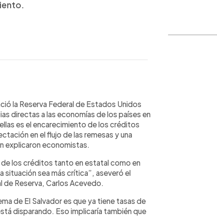
iento.
WhatsApp
Copiar link
unció la Reserva Federal de Estados Unidos
as directas a las economías de los países en
ellas es el encarecimiento de los créditos
ctación en el flujo de las remesas y una
ún explicaron economistas.
o de los créditos tanto en estatal como en
 situación sea más crítica”, aseveró el
l de Reserva, Carlos Acevedo.
blema de El Salvador es que ya tiene tasas de
 está disparando. Eso implicaría también que