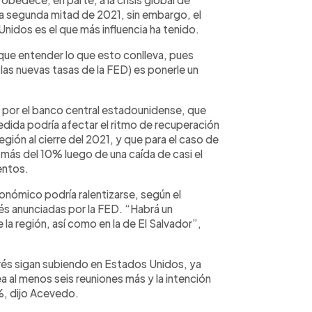
a segunda mitad de 2021, sin embargo, el
nidos es el que más influencia ha tenido.
que entender lo que esto conlleva, pues
las nuevas tasas de la FED) es ponerle un
a por el banco central estadounidense, que
medida podría afectar el ritmo de recuperación
gión al cierre del 2021, y que para el caso de
 más del 10% luego de una caída de casi el
entos.
nómico podría ralentizarse, según el
és anunciadas por la FED. “Habrá un
a región, así como en la de El Salvador”,
erés sigan subiendo en Estados Unidos, ya
 al menos seis reuniones más y la intención
 %, dijo Acevedo.