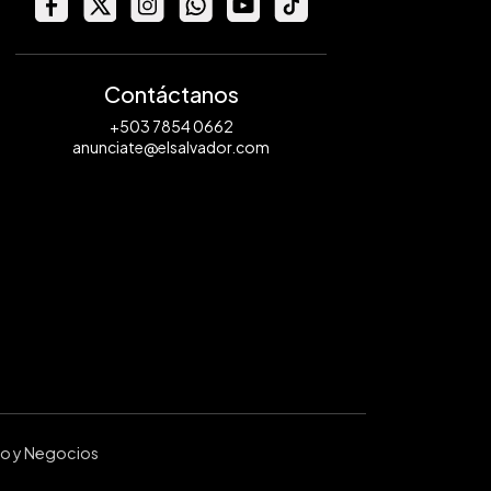
Contáctanos
+503 7854 0662
anunciate@elsalvador.com
ro y Negocios