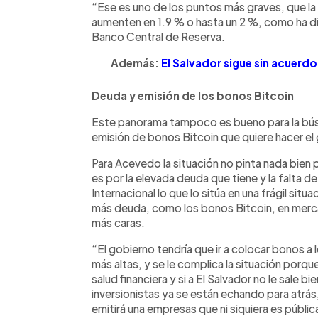
“Ese es uno de los puntos más graves, que la
aumenten en 1.9 % o hasta un 2 %, como ha dic
Banco Central de Reserva.
Además:
El Salvador sigue sin acuerdo
Deuda y emisión de los bonos Bitcoin
Este panorama tampoco es bueno para la búsq
emisión de bonos Bitcoin que quiere hacer el
Para Acevedo la situación no pinta nada bien p
es por la elevada deuda que tiene y la falta 
Internacional lo que lo sitúa en una frágil situ
más deuda, como los bonos Bitcoin, en merca
más caras.
“El gobierno tendría que ir a colocar bonos a
más altas, y se le complica la situación por
salud financiera y si a El Salvador no le sale b
inversionistas ya se están echando para atr
emitirá una empresas que ni siquiera es públi