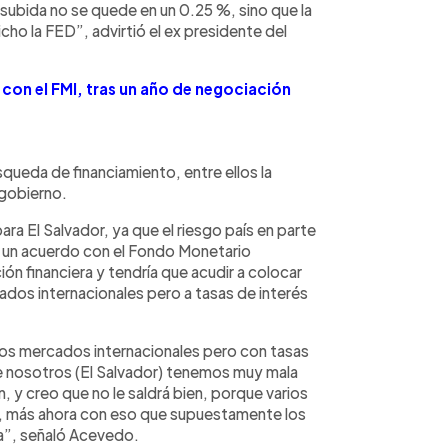
 subida no se quede en un 0.25 %, sino que la
ho la FED”, advirtió el ex presidente del
 con el FMI, tras un año de negociación
ueda de financiamiento, entre ellos la
 gobierno.
ara El Salvador, ya que el riesgo país en parte
de un acuerdo con el Fondo Monetario
ación financiera y tendría que acudir a colocar
dos internacionales pero a tasas de interés
 los mercados internacionales pero con tasas
que nosotros (El Salvador) tenemos muy mala
ien, y creo que no le saldrá bien, porque varios
ás, más ahora con eso que supuestamente los
ca”, señaló Acevedo.