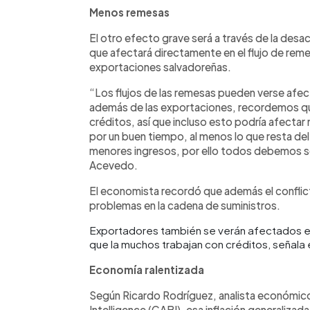
Menos remesas
El otro efecto grave será a través de la des
que afectará directamente en el flujo de remes
exportaciones salvadoreñas.
“Los flujos de las remesas pueden verse afec
además de las exportaciones, recordemos q
créditos, así que incluso esto podría afectar 
por un buen tiempo, al menos lo que resta de
menores ingresos, por ello todos debemos s
Acevedo.
El economista recordó que además el conflict
problemas en la cadena de suministros.
Exportadores también se verán afectados en
que la muchos trabajan con créditos, señal
Economía ralentizada
Según Ricardo Rodríguez, analista económico
Intelligence (CABI), esa inflación generalizada