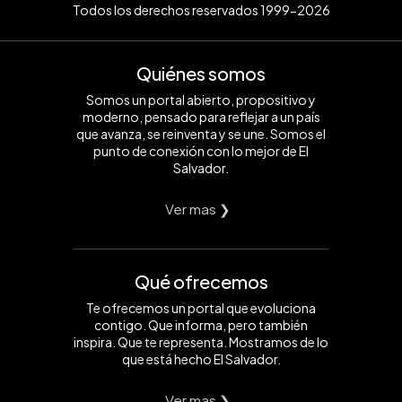
Todos los derechos reservados 1999-2026
Quiénes somos
Somos un portal abierto, propositivo y
moderno, pensado para reflejar a un país
que avanza, se reinventa y se une. Somos el
punto de conexión con lo mejor de El
Salvador.
Ver mas ❯
Qué ofrecemos
Te ofrecemos un portal que evoluciona
contigo. Que informa, pero también
inspira. Que te representa. Mostramos de lo
que está hecho El Salvador.
Ver mas ❯