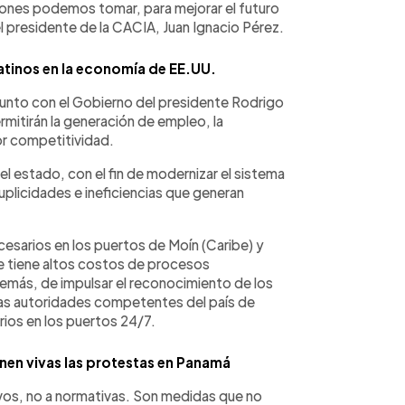
siones podemos tomar, para mejorar el futuro
 el presidente de la CACIA, Juan Ignacio Pérez.
 latinos en la economía de EE.UU.
 junto con el Gobierno del presidente Rodrigo
mitirán la generación de empleo, la
or competitividad.
del estado, con el fin de modernizar el sistema
uplicidades e ineficiencias que generan
cesarios en los puertos de Moín (Caribe) y
te tiene altos costos de procesos
demás, de impulsar el reconocimiento de los
las autoridades competentes del país de
rios en los puertos 24/7.
nen vivas las protestas en Panamá
vos, no a normativas. Son medidas que no