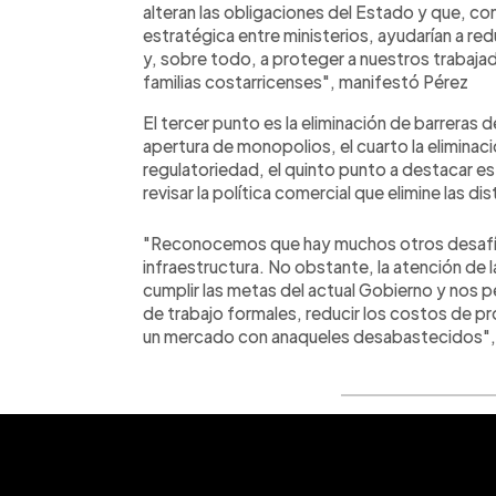
alteran las obligaciones del Estado y que, co
estratégica entre ministerios, ayudarían a 
y, sobre todo, a proteger a nuestros trabajad
familias costarricenses", manifestó Pérez
El tercer punto es la eliminación de barreras 
apertura de monopolios, el cuarto la eliminaci
regulatoriedad, el quinto punto a destacar es f
revisar la política comercial que elimine las d
"Reconocemos que hay muchos otros desafí
infraestructura. No obstante, la atención de
cumplir las metas del actual Gobierno y nos 
de trabajo formales, reducir los costos de p
un mercado con anaqueles desabastecidos", d