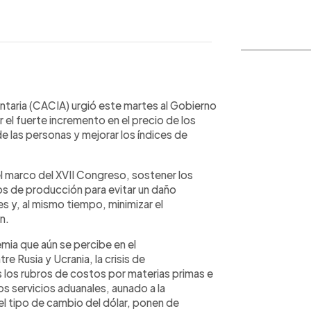
WhatsApp
Copiar link
entaria (CACIA) urgió este martes al Gobierno
el fuerte incremento en el precio de los
e las personas y mejorar los índices de
el marco del XVII Congreso, sostener los
os de producción para evitar un daño
es y, al mismo tiempo, minimizar el
n.
mia que aún se percibe en el
e Rusia y Ucrania, la crisis de
 los rubros de costos por materias primas e
os servicios aduanales, aunado a la
el tipo de cambio del dólar, ponen de