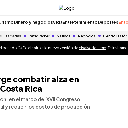
urismo
Dinero y negocios
Vida
Entretenimiento
Deportes
Ento
s Cascadas
Peter Parker
Nativos
Negocios
Centro Histór
 pasado! 🚀 Da el salto a la nueva versión de
elsalvador.com
. Te invitam
rge combatir alza en
 Costa Rica
ron, en el marco del XVII Congreso,
l y reducir los costos de producción