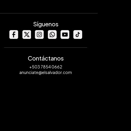
Síguenos
Contáctanos
+503 7854 0662
anunciate@elsalvador.com