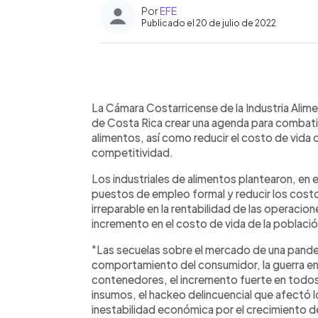
Por
EFE
Publicado el 20 de julio de 2022
0:00
Facebook
Twitter
►
Escuchar artículo
La Cámara Costarricense de la Industria Alim
de Costa Rica crear una agenda para combatir 
alimentos, así como reducir el costo de vida d
competitividad.
Los industriales de alimentos plantearon, en 
puestos de empleo formal y reducir los cost
irreparable en la rentabilidad de las operacion
incremento en el costo de vida de la població
"Las secuelas sobre el mercado de una pande
comportamiento del consumidor, la guerra entr
contenedores, el incremento fuerte en todos
insumos, el hackeo delincuencial que afectó l
inestabilidad económica por el crecimiento d