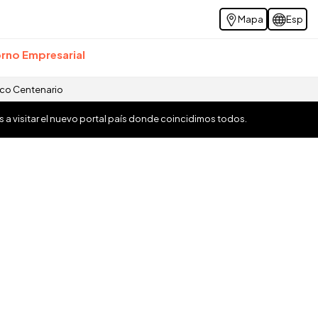
Mapa
Esp
rno Empresarial
ico Centenario
os a visitar el nuevo portal país donde coincidimos todos.