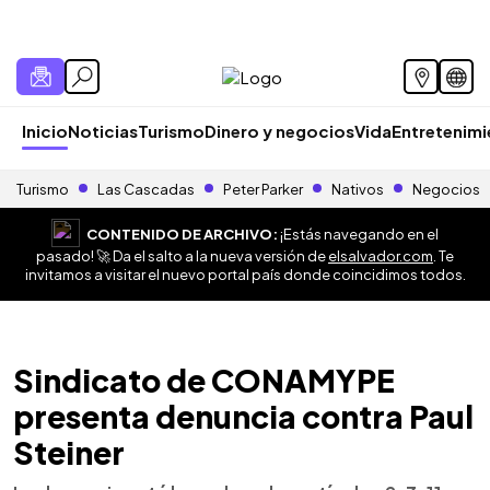
Inicio
Noticias
Turismo
Dinero y negocios
Vida
Entretenim
Turismo
Las Cascadas
Peter Parker
Nativos
Negocios
CONTENIDO DE ARCHIVO:
¡Estás navegando en el
pasado! 🚀 Da el salto a la nueva versión de
elsalvador.com
. Te
invitamos a visitar el nuevo portal país donde coincidimos todos.
Sindicato de CONAMYPE
presenta denuncia contra Paul
Steiner