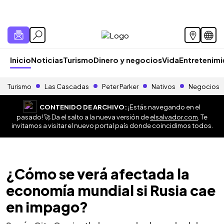
Inicio
Noticias
Turismo
Dinero y negocios
Vida
Entretenim
Turismo
Las Cascadas
Peter Parker
Nativos
Negocios
CONTENIDO DE ARCHIVO:
¡Estás navegando en el
pasado! 🚀 Da el salto a la nueva versión de
elsalvador.com
. Te
invitamos a visitar el nuevo portal país donde coincidimos todos.
¿Cómo se verá afectada la
economía mundial si Rusia cae
en impago?