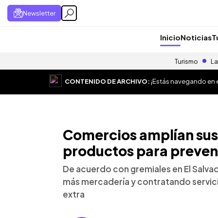
Newsletter
Inicio
Noticias
T
Turismo
La
CONTENIDO DE ARCHIVO:
¡Estás navegando en el
Comercios amplían sus 
productos para preven
De acuerdo con gremiales en El Salv
más mercadería y contratando servi
extra