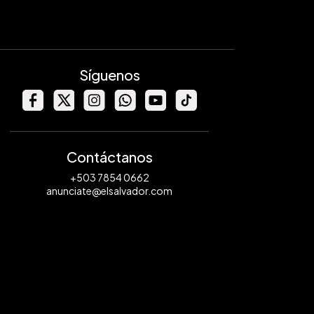
Síguenos
Contáctanos
+503 7854 0662
anunciate@elsalvador.com