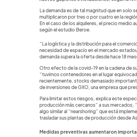
La demanda es de tal magnitud que en solo s
multiplicaron por tres o por cuatro en la regi
En el caso de los alquileres, el precio medi
según el estudio Beroe.
“La logística y la distribución para el comerc
necesidad de espacio en el mercado estadoun
demanda supera la oferta desde hace 18 mes
Otro efecto de la covid-19 en la cadena de su
“tuvimos contenedores en el lugar equivoca
recientemente, stocks demasiado important
de inversiones de GXO, una empresa que prest
Para limitar estos riesgos, explica este esp
producción más cercanos” a sus mercados, 
algo similar al “nearshoring” que está imple
trasladar sus plantas de producción desde A
Medidas preventivas aumentaron importa