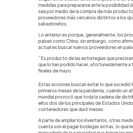
medidas para prepararse ante la posibilidad de
sea por medio de la compra de más producto
proveedores más cercanos distintos a los q
salvadoreños.
Lo anterior es porque, generalmente, los pro
países como China; sin embargo, como afirmó 
actual es buscar nuevos proveedores en país
“Es producto de las estrategias que precisa
que lo han podido hacer, afortunadamente a 
finales de mayo.
Estas acciones buscan evitar lo que sucedió 
primeros meses de la pandemia, cuando un al
mundial provocó que toda la cadena de distr
ellos dos de los principales de Estados Unid
contenedores que duró meses.
A parte de ampliar los inventarios, otras me
cuenta son el pagar bodegas extras, lo que 
mercadería de la capacidad que tienen las m