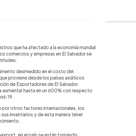
WhatsApp
Copiar link
inistros que ha afectado a la economía mundial
s comercios y empresas en El Salvador se
gnitudes.
 aumento desmedido en el costo del
 que proviene desde los países asiáticos
ción de Exportadores de El Salvador
ó a aumentar hasta en un 600% con respecto
vid-19.
 por otros factores internacionales, los
 sus inventarios y de esta manera tener
ecimiento.
Coexport, en el país se están tomando