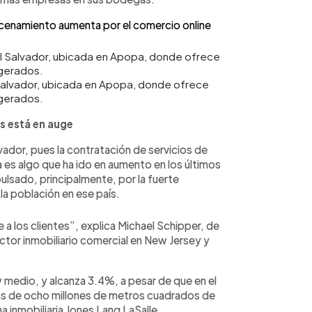
cenamiento aumenta por el comercio online
 Salvador, ubicada en Apopa, donde ofrece
gerados.
 está en auge
vador, pues la contratación de servicios de
s algo que ha ido en aumento en los últimos
lsado, principalmente, por la fuerte
a población en ese país.
 a los clientes”, explica Michael Schipper, de
ector inmobiliario comercial en New Jersey y
 medio, y alcanza 3.4%, a pesar de que en el
ás de ocho millones de metros cuadrados de
a inmobiliaria Jones Lang LaSalle.