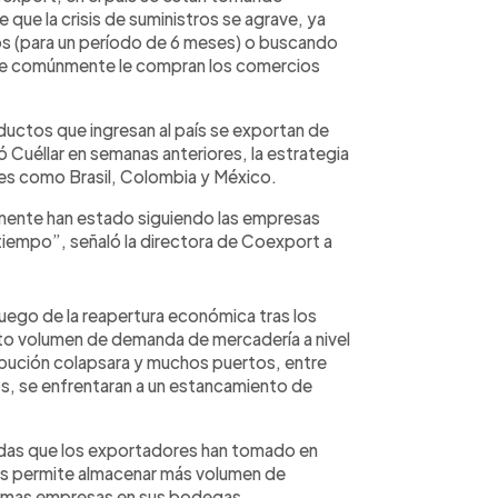
 que la crisis de suministros se agrave, ya
s (para un período de 6 meses) o buscando
ue comúnmente le compran los comercios
ductos que ingresan al país se exportan de
Cuéllar en semanas anteriores, la estrategia
es como Brasil, Colombia y México.
mente han estado siguiendo las empresas
tiempo”, señaló la directora de Coexport a
luego de la reapertura económica tras los
to volumen de demanda de mercadería a nivel
ibución colapsara y muchos puertos, entre
os, se enfrentaran a un estancamiento de
didas que los exportadores han tomado en
les permite almacenar más volumen de
ismas empresas en sus bodegas.