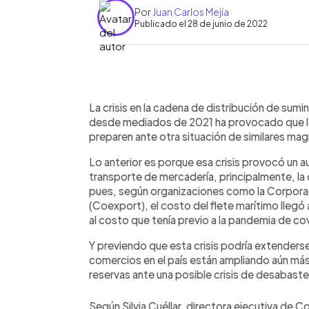
Por
Juan Carlos Mejía
Publicado el 28 de junio de 2022
0:00
Facebook
Twitter
►
Escuchar artículo
La crisis en la cadena de distribución de sum
desde mediados de 2021 ha provocado que lo
preparen ante otra situación de similares ma
Lo anterior es porque esa crisis provocó un
transporte de mercadería, principalmente, la
pues, según organizaciones como la Corpora
(Coexport), el costo del flete marítimo lleg
al costo que tenía previo a la pandemia de co
Y previendo que esta crisis podría extenderse
comercios en el país están ampliando aún más
reservas ante una posible crisis de desabast
Según Silvia Cuéllar, directora ejecutiva de 