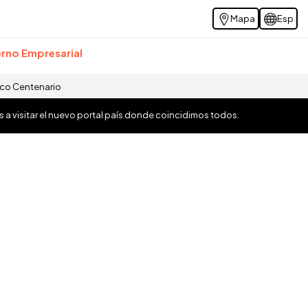
Mapa
Esp
rno Empresarial
ico Centenario
os a visitar el nuevo portal país donde coincidimos todos.