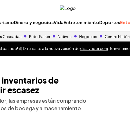
urismo
Dinero y negocios
Vida
Entretenimiento
Deportes
Ento
s Cascadas
Peter Parker
Nativos
Negocios
Centro Histór
 pasado! 🚀 Da el salto a la nueva versión de
elsalvador.com
. Te invitam
inventarios de
ir escasez
ador, las empresas están comprando
cios de bodega y almacenamiento