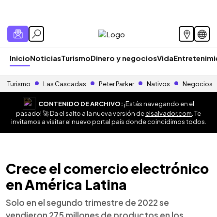
Inicio
Noticias
Turismo
Dinero y negocios
Vida
Entretenim
Turismo
Las Cascadas
Peter Parker
Nativos
Negocios
CONTENIDO DE ARCHIVO:
¡Estás navegando en el
pasado! 🚀 Da el salto a la nueva versión de
elsalvador.com
. Te
invitamos a visitar el nuevo portal país donde coincidimos todos.
Crece el comercio electrónico
en América Latina
Solo en el segundo trimestre de 2022 se
vendieron 275 millones de productos en los