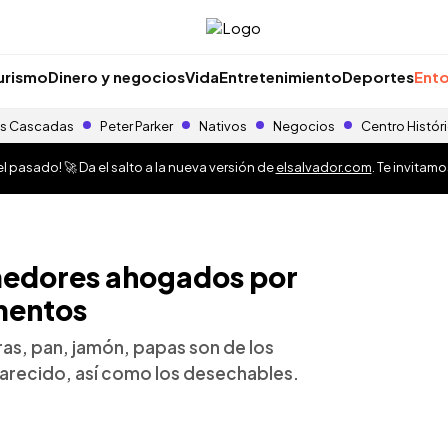
urismo
Dinero y negocios
Vida
Entretenimiento
Deportes
Ento
s Cascadas
Peter Parker
Nativos
Negocios
Centro Histór
 pasado! 🚀 Da el salto a la nueva versión de
elsalvador.com
. Te invitam
medores ahogados por
imentos
duras, pan, jamón, papas son de los
arecido, así como los desechables.