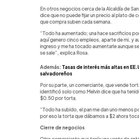
En otros negocios cerca de la Alcaldía de S
dice que no puede fijar un precio al plato d
que compra suben cada semana.
“Todo ha aumentado; una hace sacrificios 
aquí genero cinco empleos, aparte de mi, y a
ingreso y me ha tocado aumentarle aunque sea
se sale”, explica Rosa.
Además:
Tasas de interés más altas en EE.
salvadoreños
Por su parte, un comerciante, que vende torta
identificó solo como Melvin dice que ha teni
$0.50 por torta.
“Todo ha subido, el pan me dan uno menos por 
por eso la torta que dábamos a $2 ahora toca
Cierre de negocios
Otro comerciante que tenía una venta de anto