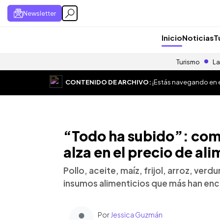
Newsletter
Inicio
Noticias
T
Turismo
La
CONTENIDO DE ARCHIVO:
¡Estás navegando en el
“Todo ha subido”: co
alza en el precio de al
Pollo, aceite, maíz, frijol, arroz, ver
insumos alimenticios que más han enc
Por
Jessica Guzmán