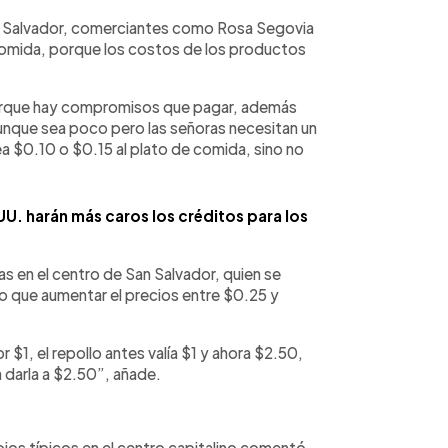
an Salvador, comerciantes como Rosa Segovia
e comida, porque los costos de los productos
porque hay compromisos que pagar, además
unque sea poco pero las señoras necesitan un
 $0.10 o $0.15 al plato de comida, sino no
UU. harán más caros los créditos para los
s en el centro de San Salvador, quien se
do que aumentar el precios entre $0.25 y
$1, el repollo antes valía $1 y ahora $2.50,
 darla a $2.50”, añade.
jos típicos en el centro capitalino comentó