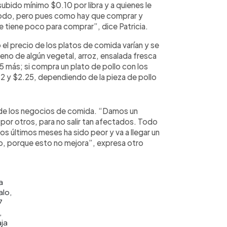
subido mínimo $0.10 por libra y a quienes le
todo, pero pues como hay que comprar y
e tiene poco para comprar”, dice Patricia.
el precio de los platos de comida varían y se
leno de algún vegetal, arroz, ensalada fresca
25 más; si compra un plato de pollo con los
y $2.25, dependiendo de la pieza de pollo
ía de los negocios de comida. “Damos un
or otros, para no salir tan afectados. Todo
s últimos meses ha sido peor y va a llegar un
to, porque esto no mejora”, expresa otro
a
alo,
7
,
aja