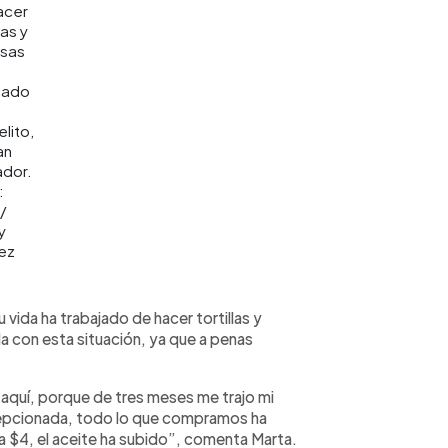
acer
las y
sas
cado
lito,
an
ador.
:
/
y
ez
vida ha trabajado de hacer tortillas y
a con esta situación, ya que a penas
aquí, porque de tres meses me trajo mi
cepcionada, todo lo que compramos ha
a $4, el aceite ha subido”, comenta Marta.