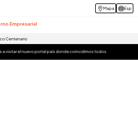
Mapa
Esp
rno Empresarial
ico Centenario
os a visitar el nuevo portal país donde coincidimos todos.