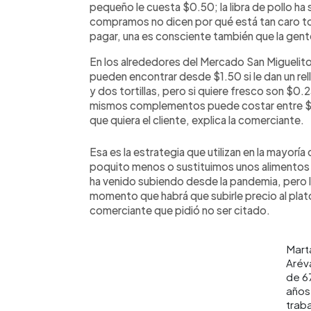
pequeño le cuesta $0.50; la libra de pollo ha 
compramos no dicen por qué está tan caro 
pagar, una es consciente también que la gent
En los alrededores del Mercado San Miguelito 
pueden encontrar desde $1.50 si le dan un rel
y dos tortillas, pero si quiere fresco son $0.
mismos complementos puede costar entre $2 
que quiera el cliente, explica la comerciante.
Esa es la estrategia que utilizan en la mayor
poquito menos o sustituimos unos alimentos p
ha venido subiendo desde la pandemia, pero lo
momento que habrá que subirle precio al pla
comerciante que pidió no ser citado.
Mart
Arév
de 6
años
trab