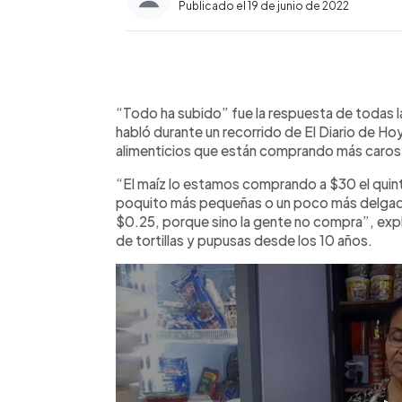
Publicado el 19 de junio de 2022
0:00
Facebook
Twitter
►
Escuchar artículo
“Todo ha subido” fue la respuesta de todas 
habló durante un recorrido de El Diario de Ho
alimenticios que están comprando más caros 
“El maíz lo estamos comprando a $30 el quint
poquito más pequeñas o un poco más delgadas
$0.25, porque sino la gente no compra”, expli
de tortillas y pupusas desde los 10 años.