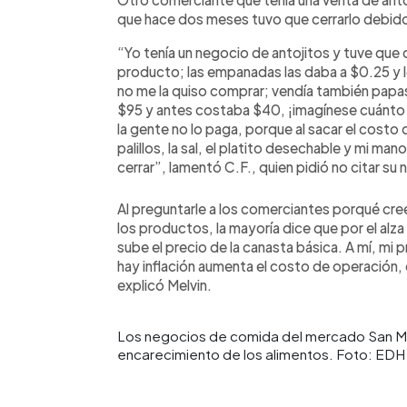
que hace dos meses tuvo que cerrarlo debido 
“Yo tenía un negocio de antojitos y tuve que 
producto; las empanadas las daba a $0.25 y l
no me la quiso comprar; vendía también papas
$95 y antes costaba $40, ¡imagínese cuánto h
la gente no lo paga, porque al sacar el costo d
palillos, la sal, el platito desechable y mi m
cerrar”, lamentó C.F., quien pidió no citar su
Al preguntarle a los comerciantes porqué cr
los productos, la mayoría dice que por el alza
sube el precio de la canasta básica. A mí, 
hay inflación aumenta el costo de operación
explicó Melvin.
Los negocios de comida del mercado San Migu
encarecimiento de los alimentos. Foto: EDH