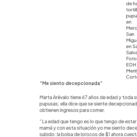
de h
tortil
pupu
en
Mer
San
Migue
en S
Salv
Foto
EDH 
Menl
Cort
“Me siento decepcionada”
Marta Arévalo tiene 67 años de edad y toda su 
pupusas; ella dice que se siente decepcionad
obtienen ingresos para comer.
“La edad que tengo es lo que tengo de estar 
mamá y con esta situación yo me siento de
subido: la bolsa de lorocos de $1 ahora cuest