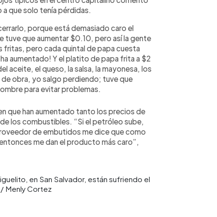
a que solo tenía pérdidas.
cerrarlo, porque está demasiado caro el
e tuve que aumentar $0.10, pero así la gente
 fritas, pero cada quintal de papa cuesta
a aumentado! Y el platito de papa frita a $2
el aceite, el queso, la salsa, la mayonesa, los
ano de obra, yo salgo perdiendo; tuve que
 nombre para evitar problemas.
een que han aumentado tanto los precios de
 de los combustibles. “Si el petróleo sube,
mi proveedor de embutidos me dice que como
, entonces me dan el producto más caro”,
elito, en San Salvador, están sufriendo el
 / Menly Cortez