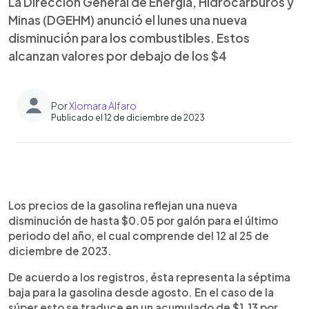
La Dirección General de Energía, Hidrocarburos y
Minas (DGEHM) anunció el lunes una nueva
disminución para los combustibles. Estos
alcanzan valores por debajo de los $4
Por
Xiomara Alfaro
Publicado el 12 de diciembre de 2023
0:00
►
Escuchar artículo
Los precios de la gasolina reflejan una nueva
disminución de hasta $0.05 por galón para el último
periodo del año, el cual comprende del 12 al 25 de
diciembre de 2023.
De acuerdo a los registros, ésta representa la séptima
baja para la gasolina desde agosto. En el caso de la
súper esto se traduce en un acumulado de $1.13 por