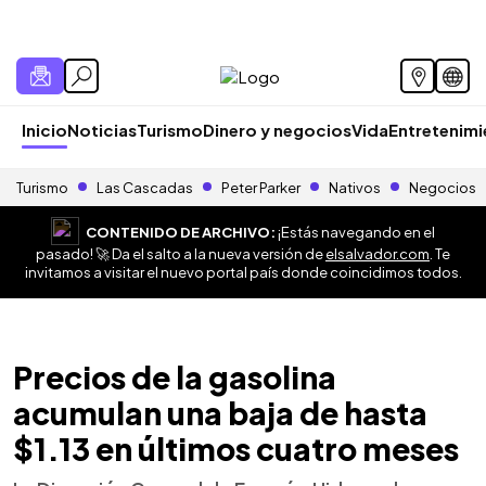
Inicio
Noticias
Turismo
Dinero y negocios
Vida
Entretenim
Turismo
Las Cascadas
Peter Parker
Nativos
Negocios
CONTENIDO DE ARCHIVO:
¡Estás navegando en el
pasado! 🚀 Da el salto a la nueva versión de
elsalvador.com
. Te
invitamos a visitar el nuevo portal país donde coincidimos todos.
Precios de la gasolina
acumulan una baja de hasta
$1.13 en últimos cuatro meses