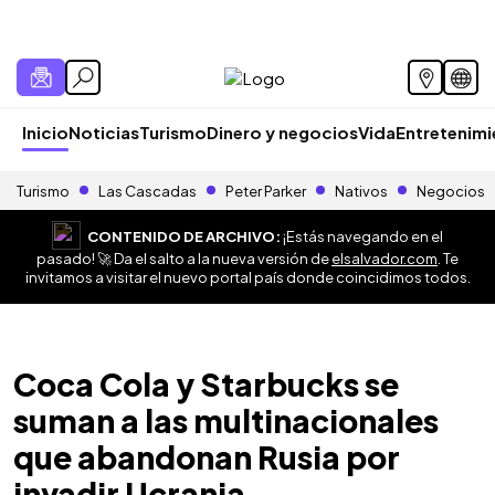
Inicio
Noticias
Turismo
Dinero y negocios
Vida
Entretenim
Turismo
Las Cascadas
Peter Parker
Nativos
Negocios
CONTENIDO DE ARCHIVO:
¡Estás navegando en el
pasado! 🚀 Da el salto a la nueva versión de
elsalvador.com
. Te
invitamos a visitar el nuevo portal país donde coincidimos todos.
Coca Cola y Starbucks se
suman a las multinacionales
que abandonan Rusia por
invadir Ucrania