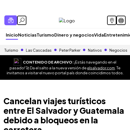
Inicio
Noticias
Turismo
Dinero y negocios
Vida
Entretenim
Turismo
Las Cascadas
Peter Parker
Nativos
Negocios
CONTENIDO DE ARCHIVO:
¡Estás navegando en el
pasado! 🚀 Da el salto a la nueva versión de
elsalvador.com
. Te
invitamos a visitar el nuevo portal país donde coincidimos todos.
Cancelan viajes turísticos
entre El Salvador y Guatemala
debido a bloqueos en la
carretera