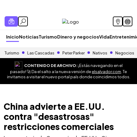
Inicio
Noticias
Turismo
Dinero y negocios
Vida
Entretenim
Turismo
Las Cascadas
Peter Parker
Nativos
Negocios
CONTENIDO DE ARCHIVO:
¡Estás navegando en el
pasado! 🚀 Da el salto a la nueva versión de
elsalvador.com
. Te
invitamos a visitar el nuevo portal país donde coincidimos todos.
China advierte a EE.UU.
contra "desastrosas"
restricciones comerciales