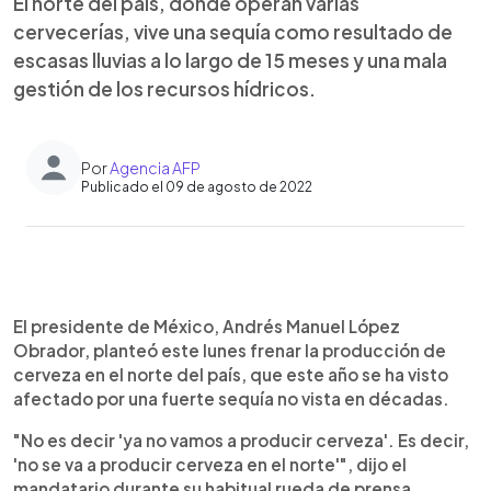
El norte del país, donde operan varias
cervecerías, vive una sequía como resultado de
escasas lluvias a lo largo de 15 meses y una mala
gestión de los recursos hídricos.
Por
Agencia AFP
Publicado el 09 de agosto de 2022
0:00
►
Escuchar artículo
El presidente de México, Andrés Manuel López
Obrador, planteó este lunes frenar la producción de
cerveza en el norte del país, que este año se ha visto
afectado por una fuerte sequía no vista en décadas.
"No es decir 'ya no vamos a producir cerveza'. Es decir,
'no se va a producir cerveza en el norte'", dijo el
mandatario durante su habitual rueda de prensa