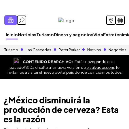
Inicio
Noticias
Turismo
Dinero y negocios
Vida
Entretenim
Turismo
Las Cascadas
Peter Parker
Nativos
Negocios
CONTENIDO DE ARCHIVO:
¡Estás navegando en el
pasado! 🚀 Da el salto a la nueva versión de
elsalvador.com
. Te
invitamos a visitar el nuevo portal país donde coincidimos todos.
¿México disminuirá la
producción de cerveza? Esta
es la razón