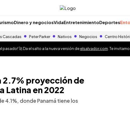
urismo
Dinero y negocios
Vida
Entretenimiento
Deportes
Ento
s Cascadas
Peter Parker
Nativos
Negocios
Centro Histór
 pasado! 🚀 Da el salto a la nueva versión de
elsalvador.com
. Te invitam
a 2.7% proyección de
a Latina en 2022
de 4.1%, donde Panamá tiene los