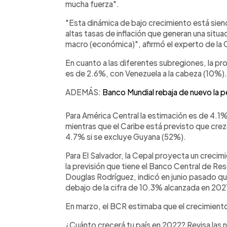
mucha fuerza".
"Esta dinámica de bajo crecimiento está sien
altas tasas de inflación que generan una situa
macro (económica)", afirmó el experto de la 
En cuanto a las diferentes subregiones, la p
es de 2.6%, con Venezuela a la cabeza (10%)
ADEMÁS:
Banco Mundial rebaja de nuevo la 
Para América Central la estimación es de 4.
mientras que el Caribe está previsto que cre
4.7% si se excluye Guyana (52%).
Para El Salvador, la Cepal proyecta un crecim
la previsión que tiene el Banco Central de R
Douglas Rodríguez, indicó en junio pasado q
debajo de la cifra de 10.3% alcanzada en 202
En marzo, el BCR estimaba que el crecimient
¿Cuánto crecerá tu país en 2022? Revisa las