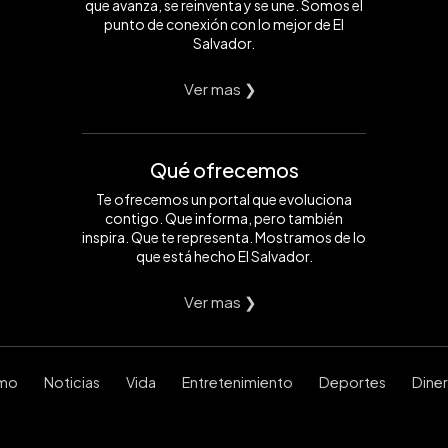
que avanza, se reinventa y se une. Somos el
punto de conexión con lo mejor de El
Salvador.
Ver mas ❯
Qué ofrecemos
Te ofrecemos un portal que evoluciona
contigo. Que informa, pero también
inspira. Que te representa. Mostramos de lo
que está hecho El Salvador.
Ver mas ❯
smo
Noticias
Vida
Entretenimiento
Deportes
Dine