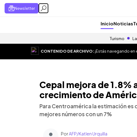
Newsletter
Inicio
Noticias
T
Turismo
La
CONTENIDO DE ARCHIVO:
¡Estás navegando en el
Cepal mejora de 1.8% 
crecimiento de Améric
Para Centroamérica la estimación es 
mejores números con un 7%
Por
AFP/Katlen Urquilla