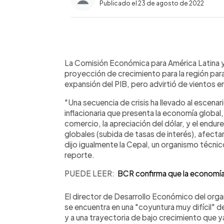
Publicado el 23 de agosto de 2022
0:00
Facebook
Twitter
►
Escuchar artículo
La Comisión Económica para América Latina y
proyección de crecimiento para la región pa
expansión del PIB, pero advirtió de vientos e
"Una secuencia de crisis ha llevado al escenar
inflacionaria que presenta la economía global,
comercio, la apreciación del dólar, y el endur
globales (subida de tasas de interés), afecta
dijo igualmente la Cepal, un organismo técnic
reporte.
PUEDE LEER:
BCR confirma que la economía
El director de Desarrollo Económico del organ
se encuentra en una "coyuntura muy difícil" 
y a una trayectoria de bajo crecimiento que 