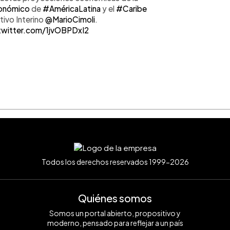
onómico
de
#AméricaLatina
y el
#Caribe
tivo Interino
@MarioCimoli
.
twitter.com/1jvOBPDxI2
Todos los derechos reservados 1999-2026
Quiénes somos
Somos un portal abierto, propositivo y
moderno, pensado para reflejar a un país