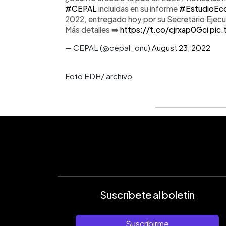
#CEPAL
incluidas en su informe
#EstudioEc
2022, entregado hoy por su Secretario Ejecu
Más detalles ➡️
https://t.co/cjrxap0Gci
pic.
— CEPAL (@cepal_onu)
August 23, 2022
Foto EDH/ archivo
Suscríbete al boletín
Suscribirme