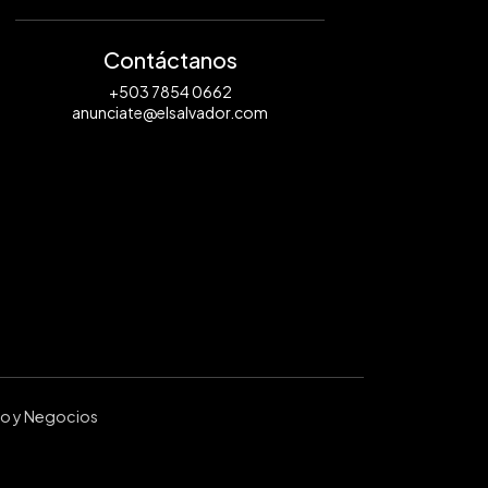
Contáctanos
+503 7854 0662
anunciate@elsalvador.com
ro y Negocios