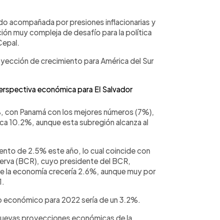
do acompañada por presiones inflacionarias y
ción muy compleja de desafío para la política
Cepal.
royección de crecimiento para América del Sur
.
perspectiva económica para El Salvador
1%, con Panamá con los mejores números (7%),
zca 10.2%, aunque esta subregión alcanza al
iento de 2.5% este año, lo cual coincide con
eserva (BCR), cuyo presidente del BCR,
ue la economía crecería 2.6%, aunque muy por
1.
o económico para 2022 sería de un 3.2%.
 nuevas proyecciones económicas de la