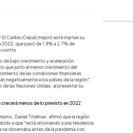
WhatsApp
Copiar link
 El Caribe (Cepal) mejoró este martes su
ra 2022, que pasó de 1.8% a 2.7% de
n contra.
io de bajo crecimiento y aceleración
 lo que junto al menor crecimiento del
ecimiento de las condiciones financieras
rán negativamente a los países de la región",
o de las Naciones Unidas, al presentar su
 crecerá menos de lo previsto en 2022
ismo, Daniel Titelman, afirmó que la región
debido a que "está retornando a una tendencia
ya se observaba antes de la pandemia con