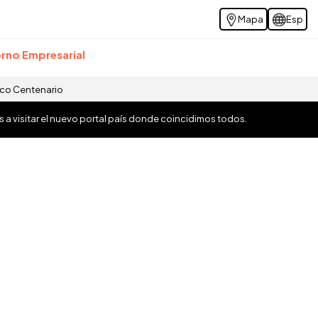
Mapa
Esp
rno Empresarial
ico Centenario
os a visitar el nuevo portal país donde coincidimos todos.