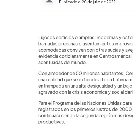
Publicado el 20 de julio de 2022
0:00
Facebook
Twitter
►
Escuchar artículo
Lujosos edificios o amplias, modernas y osten
barriadas precarias o asentamientos improvi
acomodadas conviven con otras sucias y avej
evidencia cotidianamente en Centroamérica la
acentuadas del mundo.
Con alrededor de 50 millones habitantes, Cen
una realidad que se extiende a toda Latinoamér
entrampada en una alta desigualdad y un baj
agravado con la crisis económica y social der
Para el Programa de las Naciones Unidas para
registrados en los primeros lustros del 2000 
continuara siendo la segunda región más desi
productivas.