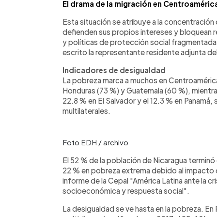
El drama de la migración en Centroamérica
Esta situación se atribuye a la concentraci
defienden sus propios intereses y bloquean refo
y políticas de protección social fragmentad
escrito la representante residente adjunta d
Indicadores de desigualdad
La pobreza marca a muchos en Centroamérica.
Honduras (73 %) y Guatemala (60 %), mientras
22.8 % en El Salvador y el 12.3 % en Panamá,
multilaterales.
Foto EDH / archivo
El 52 % de la población de Nicaragua terminó e
22 % en pobreza extrema debido al impacto d
informe de la Cepal "América Latina ante la cri
socioeconómica y respuesta social".
La desigualdad se ve hasta en la pobreza. En