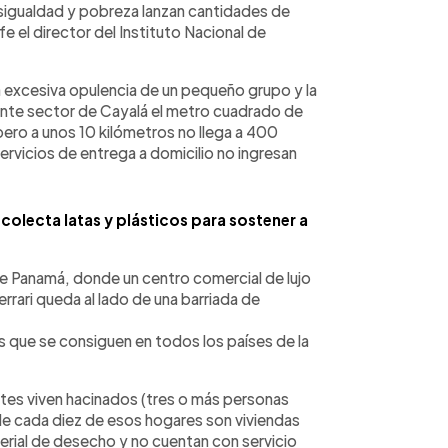
esigualdad y pobreza lanzan cantidades de
Efe el director del Instituto Nacional de
 excesiva opulencia de un pequeño grupo y la
iente sector de Cayalá el metro cuadrado de
ero a unos 10 kilómetros no llega a 400
servicios de entrega a domicilio no ingresan
colecta latas y plásticos para sostener a
 de Panamá, donde un centro comercial de lujo
rrari queda al lado de una barriada de
 que se consiguen en todos los países de la
ntes viven hacinados (tres o más personas
de cada diez de esos hogares son viviendas
terial de desecho y no cuentan con servicio