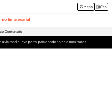
Mapa
Esp
rno Empresarial
ico Centenario
os a visitar el nuevo portal país donde coincidimos todos.