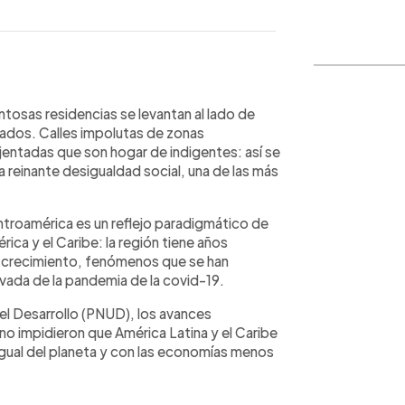
WhatsApp
Copiar link
tosas residencias se levantan al lado de
sados. Calles impolutas de zonas
entadas que son hogar de indigentes: así se
 reinante desigualdad social, una de las más
troamérica es un reflejo paradigmático de
ica y el Caribe: la región tiene años
o crecimiento, fenómenos que se han
ivada de la pandemia de la covid-19.
 el Desarrollo (PNUD), los avances
no impidieron que América Latina y el Caribe
gual del planeta y con las economías menos