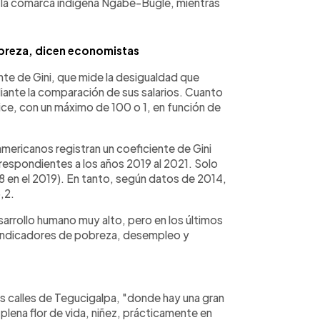
n la comarca indígena Ngäbe-Buglé, mientras
pobreza, dicen economistas
ente de Gini, que mide la desigualdad que
diante la comparación de sus salarios. Cuanto
dice, con un máximo de 100 o 1, en función de
mericanos registran un coeficiente de Gini
espondientes a los años 2019 al 2021. Solo
8 en el 2019). En tanto, según datos de 2014,
,2.
sarrollo humano muy alto, pero en los últimos
s indicadores de pobreza, desempleo y
las calles de Tegucigalpa, "donde hay una gran
lena flor de vida, niñez, prácticamente en