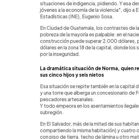
situaciones de indigencia, pidiendo. Y esa d
jóvenes a la economía de la violencia", dijo a 
Estadísticas (INE), Eugenio Sosa.
En Ciudad de Guatemala, los contrastes de la
pobreza de la mayoría es palpable: en el nac
construcción puede superar 2.000 dólares, p
dólares en la zona 18 de la capital, donde los 
por la inseguridad.
La dramática situación de Norma, quien re
sus cinco hijos y seis nietos
Esa situación se repite también en la capital
y una torre que alberga un concesionario de Fe
pescadores artesanales.
Y todo empeora en los asentamientos ilegales
subregión.
En El Salvador, más de la mitad de sus habita
compartiendo la misma habitación) y cuatro 
con piso de tierra, techo de lámina u otro ma