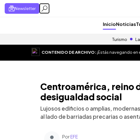
Newsletter
Inicio
Noticias
T
Turismo
La
CONTENIDO DE ARCHIVO:
¡Estás navegando en el
Centroamérica, reino d
desigualdad social
Lujosos edificios o amplias, modernas
al lado de barriadas precarias o ase
Por
EFE