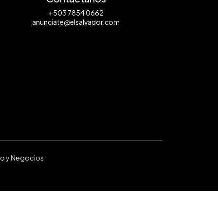
+503 7854 0662
anunciate@elsalvador.com
ro y Negocios