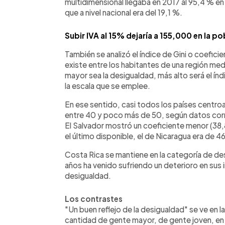
multidimensional llegaba en 2017 al 95,4 % e
que a nivel nacional era del 19,1 %.
Subir IVA al 15% dejaría a 155,000 en la 
También se analizó el índice de Gini o coefici
existe entre los habitantes de una región me
mayor sea la desigualdad, más alto será el ín
la escala que se emplee.
En ese sentido, casi todos los países centroa
entre 40 y poco más de 50, según datos corr
El Salvador mostró un coeficiente menor (38,
el último disponible, el de Nicaragua era de 46
Costa Rica se mantiene en la categoría de de
años ha venido sufriendo un deterioro en su
desigualdad.
Los contrastes
"Un buen reflejo de la desigualdad" se ve en 
cantidad de gente mayor, de gente joven, en p