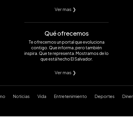
Ver mas ❯
Qué ofrecemos
Te ofrecemos un portal que evoluciona
contigo. Que informa, pero también
inspira. Que te representa. Mostramos de lo
que está hecho El Salvador.
Ver mas ❯
smo
Noticias
Vida
Entretenimiento
Deportes
Dine