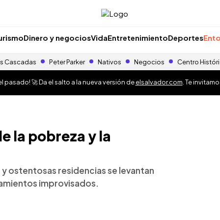
urismo
Dinero y negocios
Vida
Entretenimiento
Deportes
Ento
s Cascadas
Peter Parker
Nativos
Negocios
Centro Histór
 pasado! 🚀 Da el salto a la nueva versión de
elsalvador.com
. Te invitam
e la pobreza y la
 y ostentosas residencias se levantan
ntamientos improvisados.