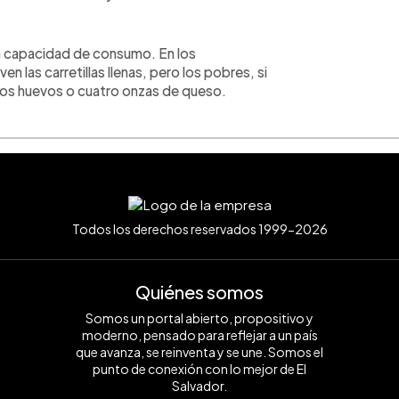
la capacidad de consumo. En los
n las carretillas llenas, pero los pobres, si
 dos huevos o cuatro onzas de queso.
Todos los derechos reservados 1999-2026
Quiénes somos
Somos un portal abierto, propositivo y
moderno, pensado para reflejar a un país
que avanza, se reinventa y se une. Somos el
punto de conexión con lo mejor de El
Salvador.