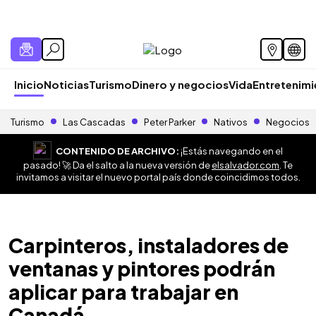
Inicio
Noticias
Turismo
Dinero y negocios
Vida
Entretenim
Turismo
Las Cascadas
Peter Parker
Nativos
Negocios
CONTENIDO DE ARCHIVO:
¡Estás navegando en el
pasado! 🚀 Da el salto a la nueva versión de
elsalvador.com
. Te
invitamos a visitar el nuevo portal país donde coincidimos todos.
Carpinteros, instaladores de
ventanas y pintores podrán
aplicar para trabajar en
Canadá