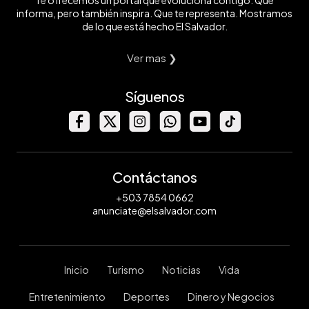
Te ofrecemos un portal que evoluciona contigo. Que
informa, pero también inspira. Que te representa. Mostramos
de lo que está hecho El Salvador.
Ver mas ❯
Síguenos
Contáctanos
+503 7854 0662
anunciate@elsalvador.com
Inicio
Turismo
Noticias
Vida
Entretenimiento
Deportes
Dinero y Negocios