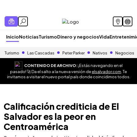
Inicio
Noticias
Turismo
Dinero y negocios
Vida
Entretenim
Turismo
Las Cascadas
Peter Parker
Nativos
Negocios
CONTENIDO DE ARCHIVO:
¡Estás navegando en el
pasado! 🚀 Da el salto a la nueva versión de
elsalvador.com
. Te
invitamos a visitar el nuevo portal país donde coincidimos todos.
Calificación crediticia de El
Salvador es la peor en
Centroamérica