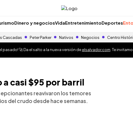
urismo
Dinero y negocios
Vida
Entretenimiento
Deportes
Ento
s Cascadas
Peter Parker
Nativos
Negocios
Centro Histór
 pasado! 🚀 Da el salto a la nueva versión de
elsalvador.com
. Te invitam
 a casi $95 por barril
epcionantes reavivaron los temores
cios del crudo desde hace semanas.