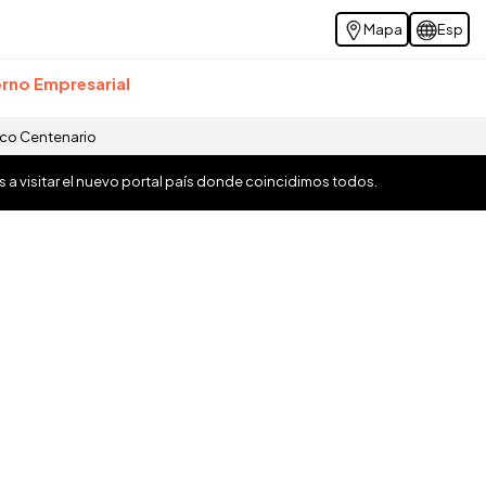
Mapa
Esp
rno Empresarial
ico Centenario
os a visitar el nuevo portal país donde coincidimos todos.