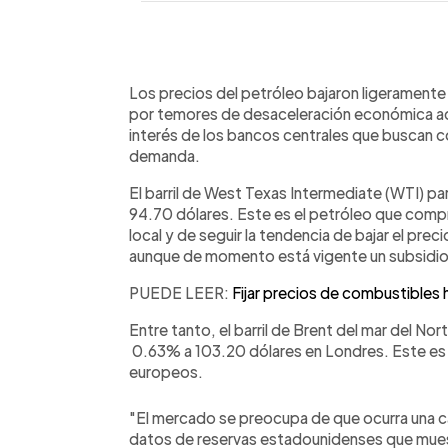
0:00
Facebook
Twitter
►
Escuchar artículo
Los precios del petróleo bajaron ligeramente
por temores de desaceleración económica ac
interés de los bancos centrales que buscan co
demanda.
El barril de West Texas Intermediate (WTI) p
94.70 dólares. Este es el petróleo que comp
local y de seguir la tendencia de bajar el preci
aunque de momento está vigente un subsidio
PUEDE LEER:
Fijar precios de combustibles
Entre tanto, el barril de Brent del mar del N
0.63% a 103.20 dólares en Londres. Este es 
europeos.
"El mercado se preocupa de que ocurra una c
datos de reservas estadounidenses que mues