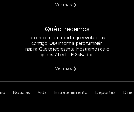
Ver mas ❯
Qué ofrecemos
Te ofrecemos un portal que evoluciona
contigo. Que informa, pero también
inspira. Que te representa. Mostramos de lo
que está hecho El Salvador.
Ver mas ❯
smo
Noticias
Vida
Entretenimiento
Deportes
Dine