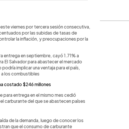
WhatsApp
Copiar link
 este viernes por tercera sesión consecutiva,
entuados por las subidas de tasas de
ntrolar la inflación, y preocupaciones por la
ara entrega en septiembre, cayó 1.71% a
ra El Salvador para abastecer el mercado
o podría implicar una ventaja para el país,
 a los combustibles
 ha costado $246 millones
orte para entrega en el mismo mes cedió
el carburante del que se abastecen países
aída de la demanda, luego de conocer los
tran que el consumo de carburante