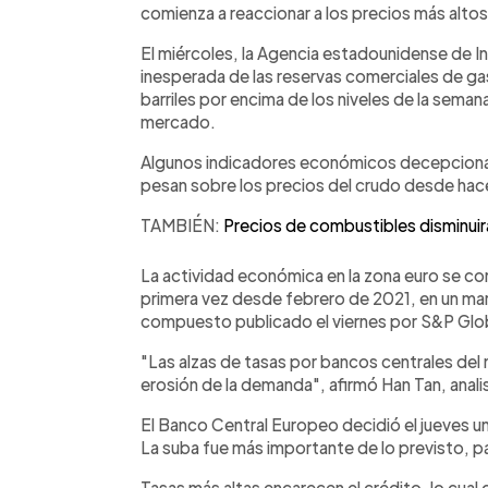
comienza a reaccionar a los precios más altos
El miércoles, la Agencia estadounidense de In
inesperada de las reservas comerciales de gas
barriles por encima de los niveles de la semana
mercado.
Algunos indicadores económicos decepcionan
pesan sobre los precios del crudo desde ha
TAMBIÉN:
Precios de combustibles disminuir
La actividad económica en la zona euro se cont
primera vez desde febrero de 2021, en un marc
compuesto publicado el viernes por S&P Glo
"Las alzas de tasas por bancos centrales del 
erosión de la demanda", afirmó Han Tan, analis
El Banco Central Europeo decidió el jueves un
La suba fue más importante de lo previsto, par
Tasas más altas encarecen el crédito, lo cual