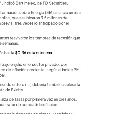
", indicó Bart Melek, de TD Securities.
formación sobre Energía (EIA) anunció un alza
olina, que se ubicaron 3.5 millones de
 previa, tres veces lo anticipado por el
tes reavivaron los temores de recesión que
ce semanas.
án hasta $0.36 esta quincena
rajo en julio en el sector privado, por
o de inflación creciente, según el índice PMI
bal.
mundo entero (...) debería también acelerar la
ta de Exinity.
 alza de tasas por primera vez en diez años.
a tratar de combatir la inflación.
 golpea la demanda de bienes y servicios y