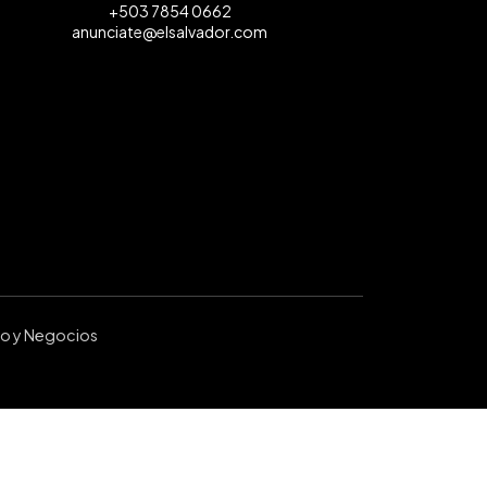
+503 7854 0662
anunciate@elsalvador.com
ro y Negocios