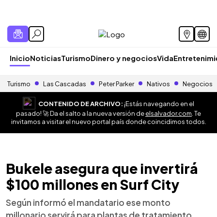
Inicio
Noticias
Turismo
Dinero y negocios
Vida
Entretenim
Turismo
Las Cascadas
Peter Parker
Nativos
Negocios
CONTENIDO DE ARCHIVO:
¡Estás navegando en el
pasado! 🚀 Da el salto a la nueva versión de
elsalvador.com
. Te
invitamos a visitar el nuevo portal país donde coincidimos todos.
Bukele asegura que invertirá
$100 millones en Surf City
Según informó el mandatario ese monto
millonario servirá para plantas de tratamiento,