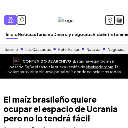
Inicio
Noticias
Turismo
Dinero y negocios
Vida
Entretenim
Turismo
Las Cascadas
Peter Parker
Nativos
Negocios
CONTENIDO DE ARCHIVO:
¡Estás navegando en el
pasado! 🚀 Da el salto a la nueva versión de
elsalvador.com
. Te
invitamos a visitar el nuevo portal país donde coincidimos todos.
El maíz brasileño quiere
ocupar el espacio de Ucrania
pero no lo tendrá fácil