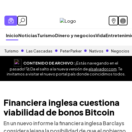
Inicio
Noticias
Turismo
Dinero y negocios
Vida
Entretenim
Turismo
Las Cascadas
Peter Parker
Nativos
Negocios
CONTENIDO DE ARCHIVO:
¡Estás navegando en el
pasado! 🚀 Da el salto a la nueva versión de
elsalvador.com
. Te
invitamos a visitar el nuevo portal país donde coincidimos todos.
Financiera inglesa cuestiona
viabilidad de bonos Bitcoin
En un nuevo informe la financiera inglesa Barclays
considera lejana la posibilidad de que el gobierno