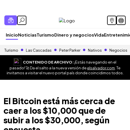
Inicio
Noticias
Turismo
Dinero y negocios
Vida
Entretenim
Turismo
Las Cascadas
Peter Parker
Nativos
Negocios
CONTENIDO DE ARCHIVO:
¡Estás navegando en el
pasado! 🚀 Da el salto a la nueva versión de
elsalvador.com
. Te
invitamos a visitar el nuevo portal país donde coincidimos todos.
El Bitcoin está más cerca de
caer a los $10,000 que de
subir a los $30,000, según
encuesta