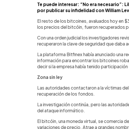
Te puede interesar: “No era necesario”: L
por publicar su infidelidad con William Le
El resto de los bitcoines, avaluados hoy en $
los precios del bitcóin, fueron recuperados 
Con una orden judicial los investigadores revis
recuperaron la clave de seguridad que daba a
La plataforma Bitfinex había anunciado una r
información para encontrar los bitcoines rob
decir si la empresa había tenido participación
Zona sin ley
Las autoridades contactaron a la víctimas del 
recuperación de los fondos.
La investigación continúa, pero las autoridade
del ataque informático.
El bitcóin, una moneda virtual, se comercia 
variaciones de precio. Atrae a grandes nombre