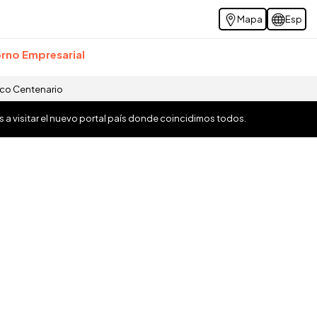
Mapa
Esp
rno Empresarial
ico Centenario
os a visitar el nuevo portal país donde coincidimos todos.