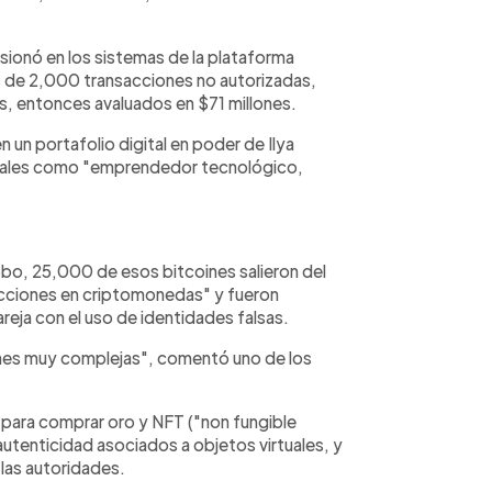
sionó en los sistemas de la plataforma
s de 2,000 transacciones no autorizadas,
s, entonces avaluados en $71 millones.
n un portafolio digital en poder de Ilya
ociales como "emprendedor tecnológico,
robo, 25,000 de esos bitcoines salieron del
sacciones en criptomonedas" y fueron
areja con el uso de identidades falsas.
iones muy complejas", comentó uno de los
para comprar oro y NFT ("non fungible
 autenticidad asociados a objetos virtuales, y
las autoridades.