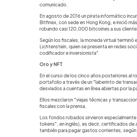
comunicado.
En agosto de 2016 un pirata informático incur
Bitfinex, con sede en Hong Kong, e inició má
robando casi 120,000 bitcoines a sus cliente
Según los fiscales, la moneda virtual terminó e
Lichtenstein, quien se presenta en redes s
codificador e inversionista".
Oro y NFT
En el curso de los cinco años posteriores al 
portafolio a través de un "laberinto de tran
desviados a cuentas en línea abiertas por la p
Ellos mezclaron "viejas técnicas y transacc
fiscales con la prensa.
Los fondos robados sirvieron especialmente 
tokens", en inglés), es decir, certificados de
también para pagar gastos corrientes, según 