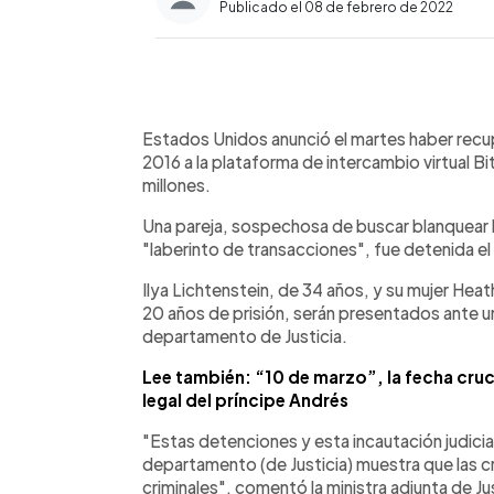
Publicado el 08 de febrero de 2022
0:00
Facebook
Twitter
►
Escuchar artículo
Estados Unidos anunció el martes haber rec
2016 a la plataforma de intercambio virtual B
millones.
Una pareja, sospechosa de buscar blanquear
"laberinto de transacciones", fue detenida e
Ilya Lichtenstein, de 34 años, y su mujer Hea
20 años de prisión, serán presentados ante un
departamento de Justicia.
Lee también: “10 de marzo”, la fecha crucia
legal del príncipe Andrés
"Estas detenciones y esta incautación judicial
departamento (de Justicia) muestra que las c
criminales", comentó la ministra adjunta de Ju