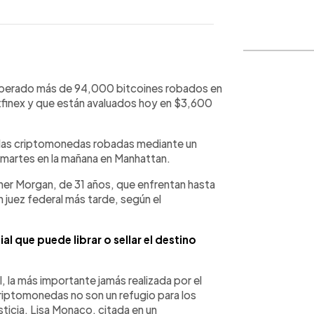
WhatsApp
Copiar link
uperado más de 94,000 bitcoines robados en
itfinex y que están avaluados hoy en $3,600
 las criptomonedas robadas mediante un
l martes en la mañana en Manhattan.
ther Morgan, de 31 años, que enfrentan hasta
 juez federal más tarde, según el
l que puede librar o sellar el destino
, la más importante jamás realizada por el
riptomonedas no son un refugio para los
sticia, Lisa Monaco, citada en un