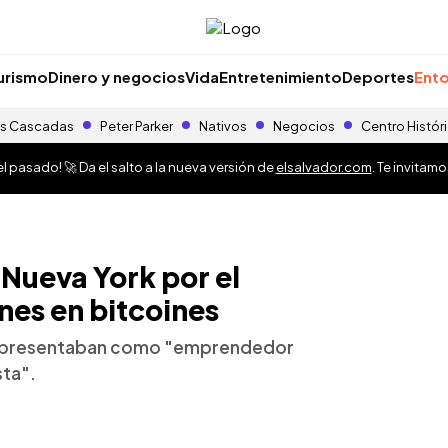
urismo
Dinero y negocios
Vida
Entretenimiento
Deportes
Ento
s Cascadas
Peter Parker
Nativos
Negocios
Centro Histór
 pasado! 🚀 Da el salto a la nueva versión de
elsalvador.com
. Te invitam
 Nueva York por el
nes en bitcoines
 se presentaban como "emprendedor
sta".