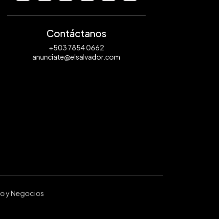
Contáctanos
+503 7854 0662
anunciate@elsalvador.com
ro y Negocios