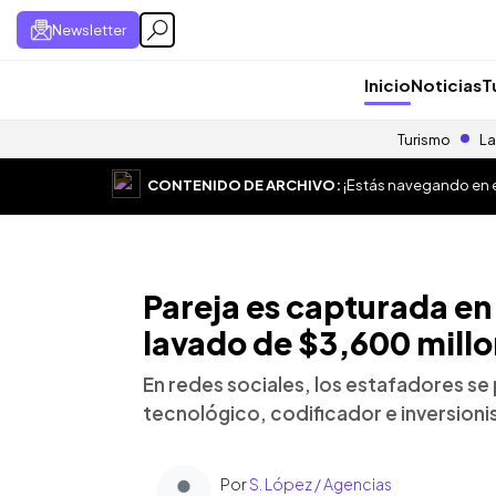
Newsletter
Inicio
Noticias
T
Turismo
La
CONTENIDO DE ARCHIVO:
¡Estás navegando en el
Pareja es capturada en
lavado de $3,600 millo
En redes sociales, los estafadores
tecnológico, codificador e inversioni
Por
S. López / Agencias