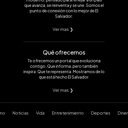
que avanza, se reinventa y se une. Somos el
punto de conexión con lo mejor de El
Salvador.
Ver mas ❯
Qué ofrecemos
Te ofrecemos un portal que evoluciona
contigo. Que informa, pero también
inspira. Que te representa. Mostramos de lo
que está hecho El Salvador.
Ver mas ❯
smo
Noticias
Vida
Entretenimiento
Deportes
Dine