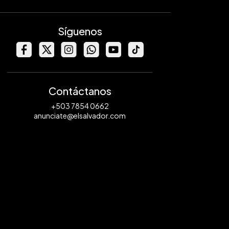
Síguenos
Contáctanos
+503 7854 0662
anunciate@elsalvador.com