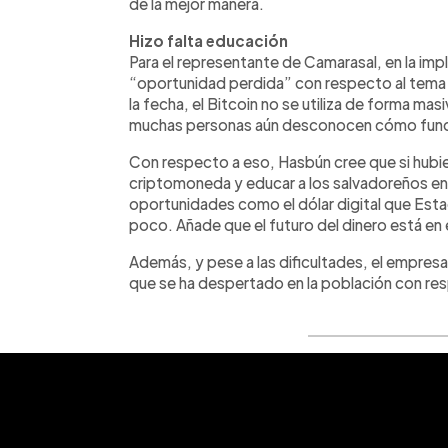
de la mejor manera.
Hizo falta educación
Para el representante de Camarasal, en la im
“oportunidad perdida” con respecto al tema 
la fecha, el Bitcoin no se utiliza de forma mas
muchas personas aún desconocen cómo func
Con respecto a eso, Hasbún cree que si hubiera
criptomoneda y educar a los salvadoreños en
oportunidades como el dólar digital que Est
poco. Añade que el futuro del dinero está en e
Además, y pese a las dificultades, el empres
que se ha despertado en la población con re