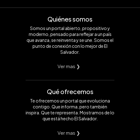
Quiénes somos
Somos un portal abierto, propositivo y
moderno, pensado para reflejar a un país
que avanza, se reinventa y se une. Somos el
punto de conexión con lo mejor de El
Salvador.
Ver mas ❯
Qué ofrecemos
Te ofrecemos un portal que evoluciona
contigo. Que informa, pero también
inspira. Que te representa. Mostramos de lo
que está hecho El Salvador.
Ver mas ❯