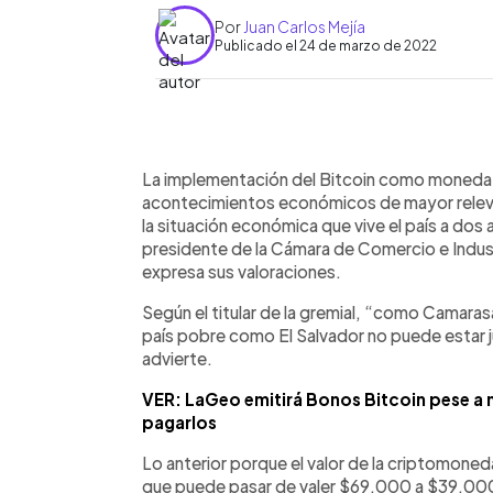
Por
Juan Carlos Mejía
Publicado el 24 de marzo de 2022
0:00
Facebook
Twitter
►
Escuchar artículo
La implementación del Bitcoin como moneda d
acontecimientos económicos de mayor releva
la situación económica que vive el país a dos
presidente de la Cámara de Comercio e Indust
expresa sus valoraciones.
Según el titular de la gremial, “como Camaras
país pobre como El Salvador no puede estar ju
advierte.
VER: LaGeo emitirá Bonos Bitcoin pese a 
pagarlos
Lo anterior porque el valor de la criptomone
que puede pasar de valer $69,000 a $39,000