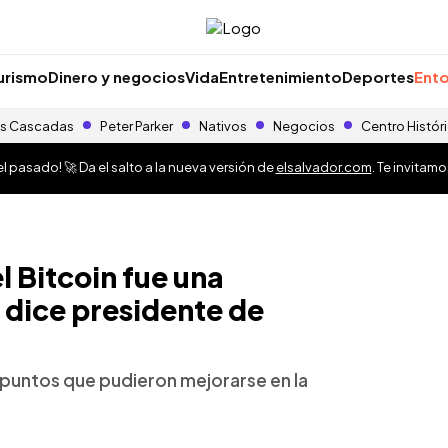
urismo
Dinero y negocios
Vida
Entretenimiento
Deportes
Ento
s Cascadas
Peter Parker
Nativos
Negocios
Centro Histór
 pasado! 🚀 Da el salto a la nueva versión de
elsalvador.com
. Te invitam
 Bitcoin fue una
 dice presidente de
 puntos que pudieron mejorarse en la