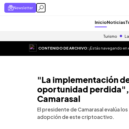
Newsletter
Inicio
Noticias
T
Turismo
La
CONTENIDO DE ARCHIVO:
¡Estás navegando en el
"La implementación del
oportunidad perdida",
Camarasal
El presidente de Camarasal evalúa los
adopción de este criptoactivo.