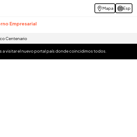
Mapa
Esp
rno Empresarial
ico Centenario
os a visitar el nuevo portal país donde coincidimos todos.