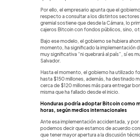
Por ello, el empresario apunta que el gobier
respecto a consultar a los distintos sectores 
gremial sostiene que desde la Cámara, lo prim
cajeros Bitcoin con fondos públicos, sino, o
Bajo ese modelo, el gobierno se hubiera ahor
momento, ha significado la implementación d
muy significativa “ni quebrará al país”, sí es
Salvador.
Hasta el momento, el gobierno ha utilizado f
hasta $150 millones, además, ha destinado m
cerca de $120 millones más para entregar bon
misma que ha fallado desde el inicio.
Honduras podría adoptar Bitcoin como mo
horas, según medios internacionales
Ante esa implementación accidentada, y por 
podemos decir que estamos de acuerdo con el
que tener mayor apertura a la discusión técni