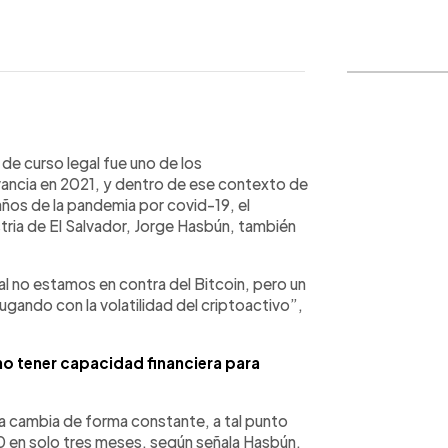
WhatsApp
Copiar link
e curso legal fue uno de los
ncia en 2021, y dentro de ese contexto de
 años de la pandemia por covid-19, el
ria de El Salvador, Jorge Hasbún, también
al no estamos en contra del Bitcoin, pero un
gando con la volatilidad del criptoactivo”,
no tener capacidad financiera para
da cambia de forma constante, a tal punto
 en solo tres meses, según señala Hasbún.