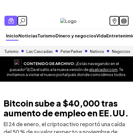
Inicio
Noticias
Turismo
Dinero y negocios
Vida
Entretenim
Turismo
Las Cascadas
Peter Parker
Nativos
Negocios
CONTENIDO DE ARCHIVO:
¡Estás navegando en el
pasado! 🚀 Da el salto a la nueva versión de
elsalvador.com
. Te
invitamos a visitar el nuevo portal país donde coincidimos todos.
Bitcoin sube a $40,000 tras
aumento de empleo en EE.UU.
El 24 de enero, el criptoactivo reportó una caída
del 50 % de su valor respecto a noviembre de