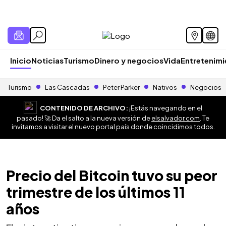
Inicio
Noticias
Turismo
Dinero y negocios
Vida
Entretenim
Turismo
Las Cascadas
Peter Parker
Nativos
Negocios
CONTENIDO DE ARCHIVO:
¡Estás navegando en el
pasado! 🚀 Da el salto a la nueva versión de
elsalvador.com
. Te
invitamos a visitar el nuevo portal país donde coincidimos todos.
Precio del Bitcoin tuvo su peor
trimestre de los últimos 11
años