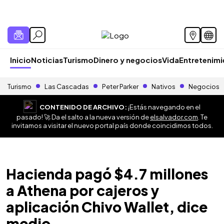
Inicio
Noticias
Turismo
Dinero y negocios
Vida
Entretenim
Turismo
Las Cascadas
Peter Parker
Nativos
Negocios
CONTENIDO DE ARCHIVO:
¡Estás navegando en el
pasado! 🚀 Da el salto a la nueva versión de
elsalvador.com
. Te
invitamos a visitar el nuevo portal país donde coincidimos todos.
Hacienda pagó $4.7 millones
a Athena por cajeros y
aplicación Chivo Wallet, dice
medio