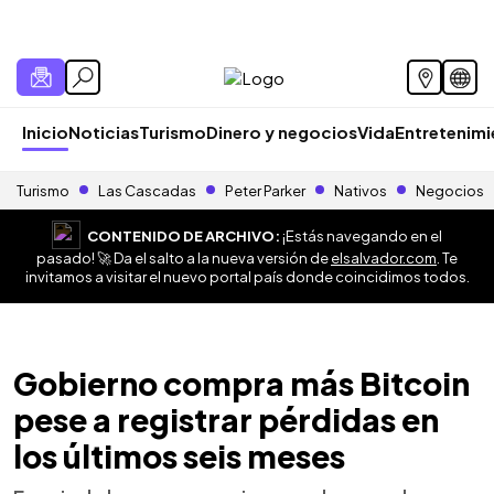
Inicio
Noticias
Turismo
Dinero y negocios
Vida
Entretenim
Turismo
Las Cascadas
Peter Parker
Nativos
Negocios
CONTENIDO DE ARCHIVO:
¡Estás navegando en el
pasado! 🚀 Da el salto a la nueva versión de
elsalvador.com
. Te
invitamos a visitar el nuevo portal país donde coincidimos todos.
Gobierno compra más Bitcoin
pese a registrar pérdidas en
los últimos seis meses