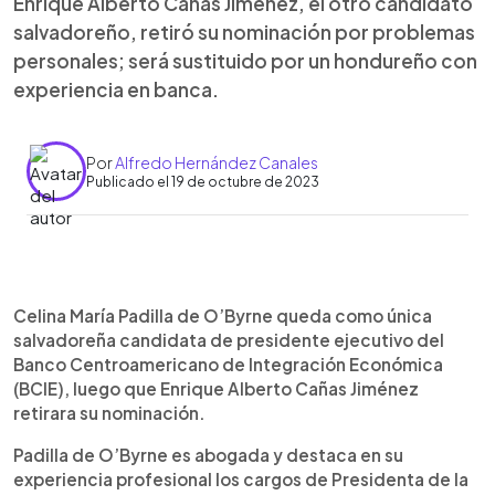
Enrique Alberto Cañas Jiménez, el otro candidato
salvadoreño, retiró su nominación por problemas
personales; será sustituido por un hondureño con
experiencia en banca.
Por
Alfredo Hernández Canales
Publicado el 19 de octubre de 2023
0:00
►
Escuchar artículo
Celina María Padilla de O’Byrne queda como única
salvadoreña candidata de presidente ejecutivo del
Banco Centroamericano de Integración Económica
(BCIE), luego que Enrique Alberto Cañas Jiménez
retirara su nominación.
Padilla de O’Byrne es abogada y destaca en su
experiencia profesional los cargos de Presidenta de la