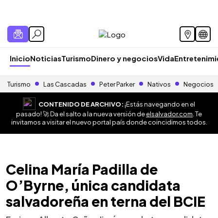
Inicio
Noticias
Turismo
Dinero y negocios
Vida
Entretenim
Turismo
Las Cascadas
Peter Parker
Nativos
Negocios
CONTENIDO DE ARCHIVO:
¡Estás navegando en el
pasado! 🚀 Da el salto a la nueva versión de
elsalvador.com
. Te
invitamos a visitar el nuevo portal país donde coincidimos todos.
Celina María Padilla de
O’Byrne, única candidata
salvadoreña en terna del BCIE