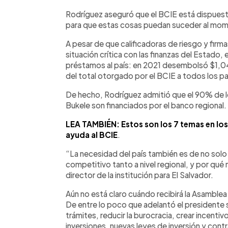
Rodríguez aseguró que el BCIE está dispuest
para que estas cosas puedan suceder al mom
A pesar de que calificadoras de riesgo y firma
situación crítica con las finanzas del Estado,
préstamos al país: en 2021 desembolsó $1,04
del total otorgado por el BCIE a todos los pa
De hecho, Rodríguez admitió que el 90% de l
Bukele son financiados por el banco regional.
LEA TAMBIÉN: Estos son los 7 temas en lo
ayuda al BCIE
.
“La necesidad del país también es de no sol
competitivo tanto a nivel regional, y por qué 
director de la institución para El Salvador.
Aún no está claro cuándo recibirá la Asamblea
De entre lo poco que adelantó el presidente 
trámites, reducir la burocracia, crear incenti
inversiones, nuevas leyes de inversión y cont