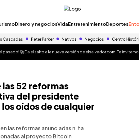
urismo
Dinero y negocios
Vida
Entretenimiento
Deportes
Ento
s Cascadas
Peter Parker
Nativos
Negocios
Centro Histór
 pasado! 🚀 Da el salto a la nueva versión de
elsalvador.com
. Te invitam
 las 52 reformas
tiva del presidente
 los oídos de cualquier
en las reformas anunciadas ni ha
cionadas al proyecto Bitcoin