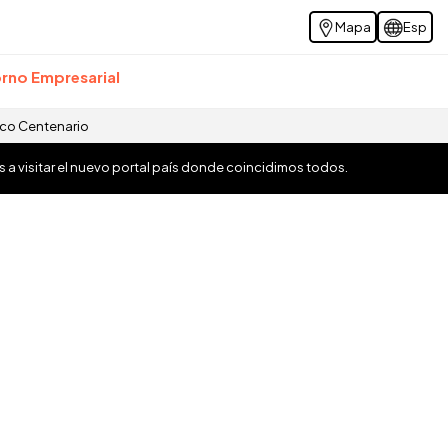
Mapa
Esp
rno Empresarial
ico Centenario
os a visitar el nuevo portal país donde coincidimos todos.