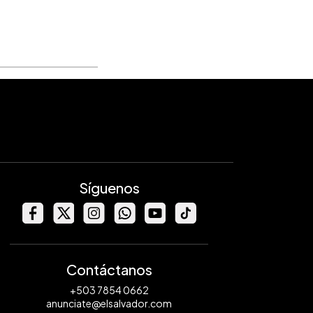
Síguenos
Contáctanos
+503 7854 0662
anunciate@elsalvador.com