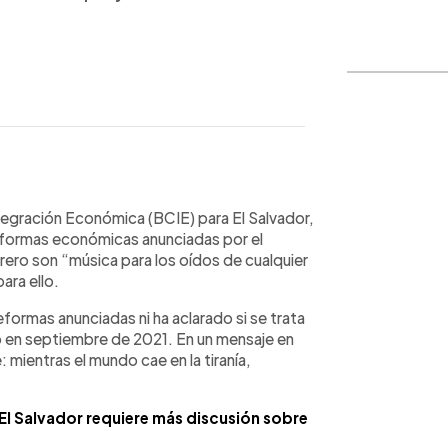
WhatsApp
Copiar link
tegración Económica (BCIE) para El Salvador,
reformas económicas anunciadas por el
ero son “música para los oídos de cualquier
ara ello.
formas anunciadas ni ha aclarado si se trata
o en septiembre de 2021. En un mensaje en
: mientras el mundo cae en la tiranía,
El Salvador requiere más discusión sobre