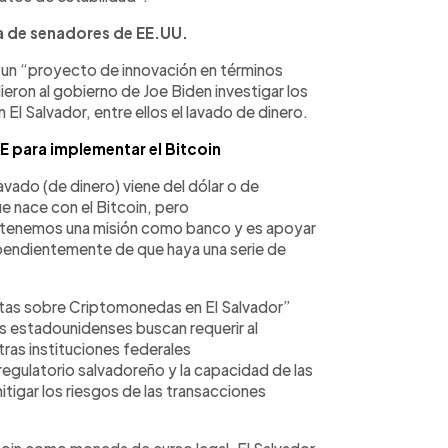
a de senadores de EE.UU.
o un “proyecto de innovación en términos
eron al gobierno de Joe Biden investigar los
 El Salvador, entre ellos el lavado de dinero.
E para implementar el Bitcoin
vado (de dinero) viene del dólar o de
e nace con el Bitcoin, pero
tenemos una misión como banco y es apoyar
endientemente de que haya una serie de
tas sobre Criptomonedas en El Salvador”
es estadounidenses buscan requerir al
ras instituciones federales
egulatorio salvadoreño y la capacidad de las
itigar los riesgos de las transacciones