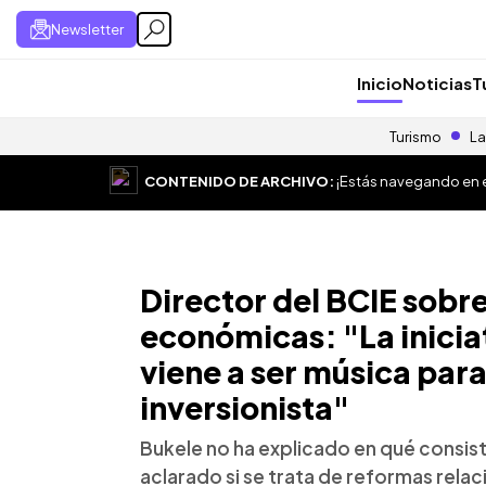
Newsletter
Inicio
Noticias
T
Turismo
La
CONTENIDO DE ARCHIVO:
¡Estás navegando en el
Director del BCIE sobre
económicas: "La inicia
viene a ser música para
inversionista"
Bukele no ha explicado en qué consist
aclarado si se trata de reformas rela