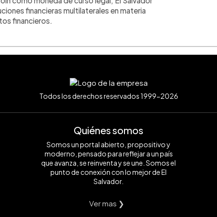
tcoin como moneda de curso legal, El Salvador
ciones financieras multilaterales en materia
tos financieros.
Todos los derechos reservados 1999-2026
Quiénes somos
Somos un portal abierto, propositivo y
moderno, pensado para reflejar a un país
que avanza, se reinventa y se une. Somos el
punto de conexión con lo mejor de El
Salvador.
Ver mas ❯