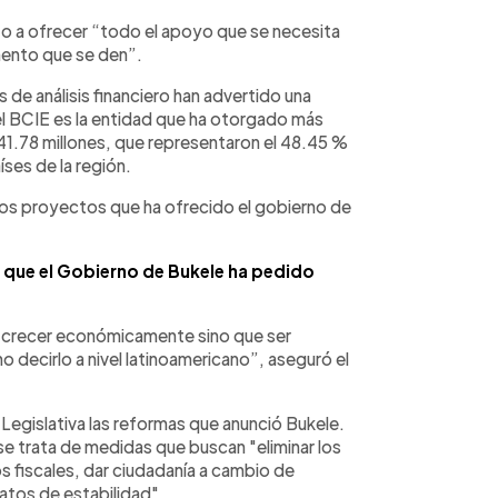
o a ofrecer “todo el apoyo que se necesita
ento que se den”.
s de análisis financiero han advertido una
 el BCIE es la entidad que ha otorgado más
1.78 millones, que representaron el 48.45 %
íses de la región.
os proyectos que ha ofrecido el gobierno de
s que el Gobierno de Bukele ha pedido
o crecer económicamente sino que ser
no decirlo a nivel latinoamericano”, aseguró el
 Legislativa las reformas que anunció Bukele.
se trata de medidas que buscan "eliminar los
vos fiscales, dar ciudadanía a cambio de
ratos de estabilidad".