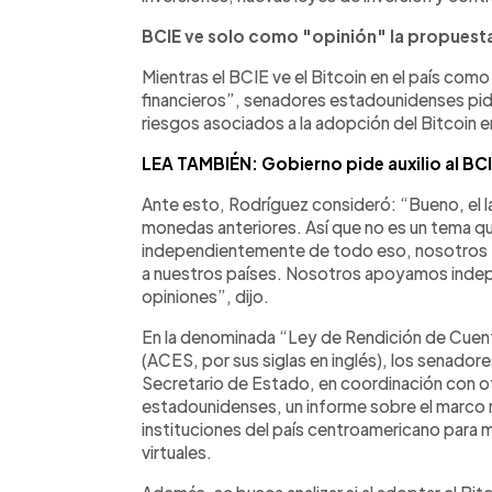
BCIE ve solo como "opinión" la propuest
Mientras el BCIE ve el Bitcoin en el país com
financieros”, senadores estadounidenses pidi
riesgos asociados a la adopción del Bitcoin en
LEA TAMBIÉN: Gobierno pide auxilio al BCI
Ante esto, Rodríguez consideró: “Bueno, el la
monedas anteriores. Así que no es un tema qu
independientemente de todo eso, nosotros 
a nuestros países. Nosotros apoyamos indep
opiniones”, dijo.
En la denominada “Ley de Rendición de Cuen
(ACES, por sus siglas en inglés), los senador
Secretario de Estado, en coordinación con ot
estadounidenses, un informe sobre el marco r
instituciones del país centroamericano para m
virtuales.