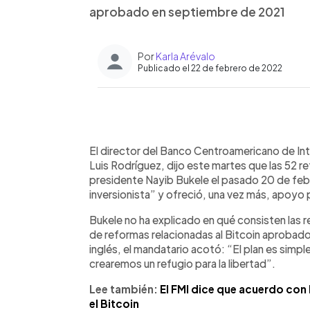
aprobado en septiembre de 2021
Por
Karla Arévalo
Publicado el 22 de febrero de 2022
0:00
Facebook
Twitter
►
Escuchar artículo
El director del Banco Centroamericano de In
Luis Rodríguez, dijo este martes que las 52 
presidente Nayib Bukele el pasado 20 de febr
inversionista” y ofreció, una vez más, apoyo p
Bukele no ha explicado en qué consisten las re
de reformas relacionadas al Bitcoin aprobad
inglés, el mandatario acotó: “El plan es simple
crearemos un refugio para la libertad”.
Lee también:
El FMI dice que acuerdo con 
el Bitcoin