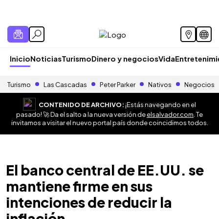
Inicio
Noticias
Turismo
Dinero y negocios
Vida
Entretenim
Turismo
Las Cascadas
Peter Parker
Nativos
Negocios
CONTENIDO DE ARCHIVO:
¡Estás navegando en el
pasado! 🚀 Da el salto a la nueva versión de
elsalvador.com
. Te
invitamos a visitar el nuevo portal país donde coincidimos todos.
El banco central de EE.UU. se
mantiene firme en sus
intenciones de reducir la
inflación