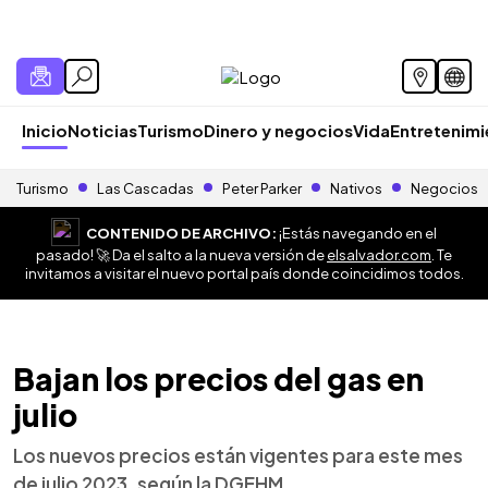
Inicio
Noticias
Turismo
Dinero y negocios
Vida
Entretenim
Turismo
Las Cascadas
Peter Parker
Nativos
Negocios
CONTENIDO DE ARCHIVO:
¡Estás navegando en el
pasado! 🚀 Da el salto a la nueva versión de
elsalvador.com
. Te
invitamos a visitar el nuevo portal país donde coincidimos todos.
Bajan los precios del gas en
julio
Los nuevos precios están vigentes para este mes
de julio 2023, según la DGEHM