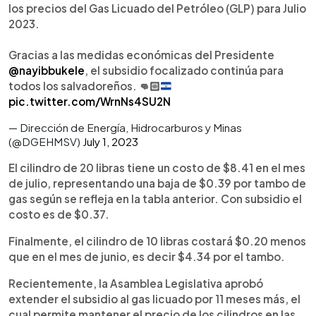
los precios del Gas Licuado del Petróleo (GLP) para Julio
2023.
Gracias a las medidas económicas del Presidente
@nayibbukele
, el subsidio focalizado continúa para
todos los salvadoreños.
👊🏻
pic.twitter.com/WrnNs4SU2N
— Dirección de Energía, Hidrocarburos y Minas
(@DGEHMSV)
July 1, 2023
El cilindro de 20 libras tiene un costo de $8.41 en el mes
de julio, representando una baja de $0.39 por tambo de
gas según se refleja en la tabla anterior. Con subsidio el
costo es de $0.37.
Finalmente, el cilindro de 10 libras costará $0.20 menos
que en el mes de junio, es decir $4.34 por el tambo.
Recientemente, la Asamblea Legislativa aprobó
extender el subsidio al gas licuado por 11 meses más, el
cual permite mantener el precio de los cilindros en las