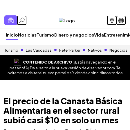
Inicio
Noticias
Turismo
Dinero y negocios
Vida
Entretenim
Turismo
Las Cascadas
Peter Parker
Nativos
Negocios
CONTENIDO DE ARCHIVO:
¡Estás navegando en el
pasado! 🚀 Da el salto a la nueva versión de
elsalvador.com
. Te
invitamos a visitar el nuevo portal país donde coincidimos todos.
El precio de la Canasta Básica
Alimentaria en el sector rural
subió casi $10 en solo un mes