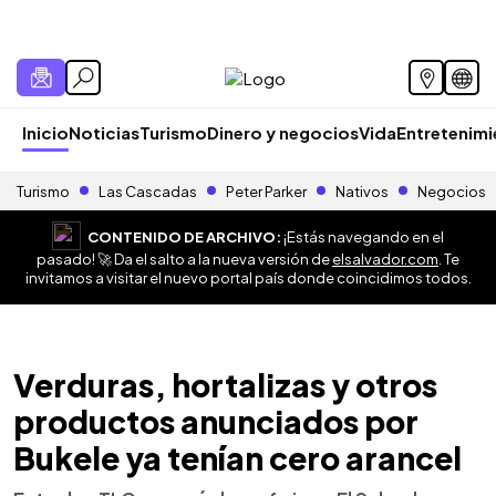
Inicio
Noticias
Turismo
Dinero y negocios
Vida
Entretenim
Turismo
Las Cascadas
Peter Parker
Nativos
Negocios
CONTENIDO DE ARCHIVO:
¡Estás navegando en el
pasado! 🚀 Da el salto a la nueva versión de
elsalvador.com
. Te
invitamos a visitar el nuevo portal país donde coincidimos todos.
Verduras, hortalizas y otros
productos anunciados por
Bukele ya tenían cero arancel