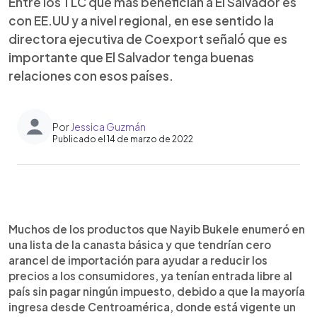
Entre los TLC que más benefician a El Salvador es
con EE.UU y a nivel regional, en ese sentido la
directora ejecutiva de Coexport señaló que es
importante que El Salvador tenga buenas
relaciones con esos países.
Por
Jessica Guzmán
Publicado el 14 de marzo de 2022
0:00
►
Escuchar artículo
Muchos de los productos que Nayib Bukele enumeró en
una lista de la canasta básica y que tendrían cero
arancel de importación para ayudar a reducir los
precios a los consumidores, ya tenían entrada libre al
país sin pagar ningún impuesto, debido a que la mayoría
ingresa desde Centroamérica, donde está vigente un