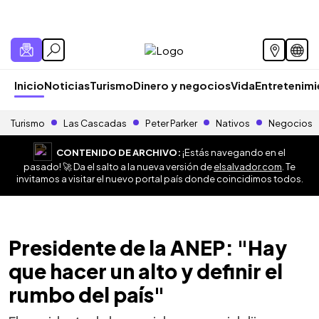
Inicio
Noticias
Turismo
Dinero y negocios
Vida
Entretenim
Turismo
Las Cascadas
Peter Parker
Nativos
Negocios
CONTENIDO DE ARCHIVO:
¡Estás navegando en el
pasado! 🚀 Da el salto a la nueva versión de
elsalvador.com
. Te
invitamos a visitar el nuevo portal país donde coincidimos todos.
Presidente de la ANEP: "Hay
que hacer un alto y definir el
rumbo del país"