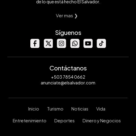
de lo que está hecho El Salvador.
Ver mas ❯
Síguenos
Contáctanos
+503 7854 0662
anunciate@elsalvador.com
Inicio
Turismo
Noticias
Vida
Entretenimiento
Deportes
Dinero y Negocios