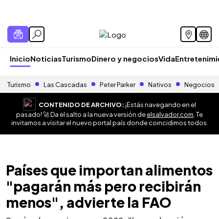
Inicio
Noticias
Turismo
Dinero y negocios
Vida
Entretenim
Turismo
Las Cascadas
Peter Parker
Nativos
Negocios
CONTENIDO DE ARCHIVO:
¡Estás navegando en el
pasado! 🚀 Da el salto a la nueva versión de
elsalvador.com
. Te
invitamos a visitar el nuevo portal país donde coincidimos todos.
Países que importan alimentos
"pagarán más pero recibirán
menos", advierte la FAO