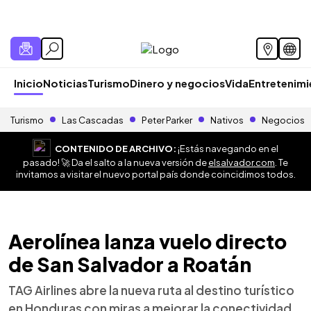
Inicio
Noticias
Turismo
Dinero y negocios
Vida
Entretenim
Turismo
Las Cascadas
Peter Parker
Nativos
Negocios
CONTENIDO DE ARCHIVO:
¡Estás navegando en el
pasado! 🚀 Da el salto a la nueva versión de
elsalvador.com
. Te
invitamos a visitar el nuevo portal país donde coincidimos todos.
Aerolínea lanza vuelo directo
de San Salvador a Roatán
TAG Airlines abre la nueva ruta al destino turístico
en Honduras con miras a mejorar la conectividad