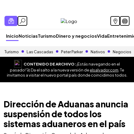
Inicio
Noticias
Turismo
Dinero y negocios
Vida
Entretenim
Turismo
Las Cascadas
Peter Parker
Nativos
Negocios
CONTENIDO DE ARCHIVO:
¡Estás navegando en el
pasado! 🚀 Da el salto a la nueva versión de
elsalvador.com
. Te
invitamos a visitar el nuevo portal país donde coincidimos todos.
Dirección de Aduanas anuncia
suspensión de todos los
sistemas aduaneros en el país