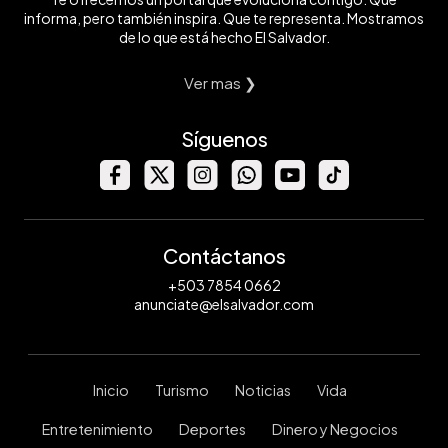
informa, pero también inspira. Que te representa. Mostramos
de lo que está hecho El Salvador.
Ver mas ❯
Síguenos
Contáctanos
+503 7854 0662
anunciate@elsalvador.com
Inicio
Turismo
Noticias
Vida
Entretenimiento
Deportes
Dinero y Negocios