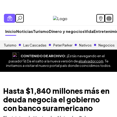
Inicio
Noticias
Turismo
Dinero y negocios
Vida
Entretenim
Turismo
Las Cascadas
Peter Parker
Nativos
Negocios
CONTENIDO DE ARCHIVO:
¡Estás navegando en el
pasado! 🚀 Da el salto a la nueva versión de
elsalvador.com
. Te
invitamos a visitar el nuevo portal país donde coincidimos todos.
Hasta $1,840 millones más en
deuda negocia el gobierno
con banco suramericano