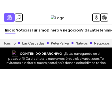
Inicio
Noticias
Turismo
Dinero y negocios
Vida
Entretenim
Turismo
Las Cascadas
Peter Parker
Nativos
Negocios
CONTENIDO DE ARCHIVO:
¡Estás navegando en el
pasado! 🚀 Da el salto a la nueva versión de
elsalvador.com
. Te
invitamos a visitar el nuevo portal país donde coincidimos todos.