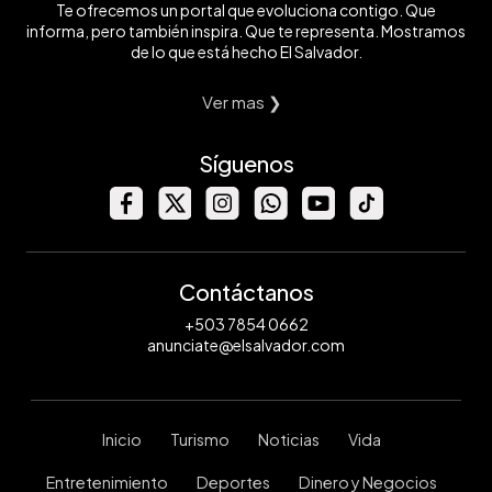
Te ofrecemos un portal que evoluciona contigo. Que
informa, pero también inspira. Que te representa. Mostramos
de lo que está hecho El Salvador.
Ver mas ❯
Síguenos
Contáctanos
+503 7854 0662
anunciate@elsalvador.com
Inicio
Turismo
Noticias
Vida
Entretenimiento
Deportes
Dinero y Negocios