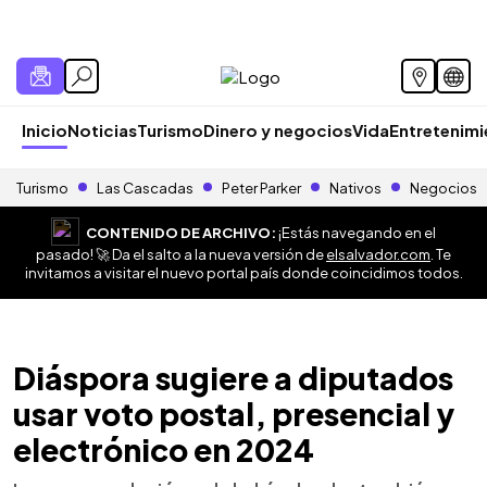
Inicio
Noticias
Turismo
Dinero y negocios
Vida
Entretenim
Turismo
Las Cascadas
Peter Parker
Nativos
Negocios
CONTENIDO DE ARCHIVO:
¡Estás navegando en el
pasado! 🚀 Da el salto a la nueva versión de
elsalvador.com
. Te
invitamos a visitar el nuevo portal país donde coincidimos todos.
Diáspora sugiere a diputados
usar voto postal, presencial y
electrónico en 2024