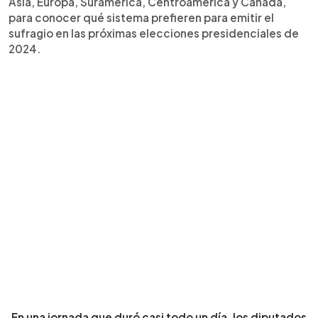
Asia, Europa, Suramérica, Centroamérica y Canadá,
para conocer qué sistema prefieren para emitir el
sufragio en las próximas elecciones presidenciales de
2024.
En una jornada que duró casi todo un día, los diputados