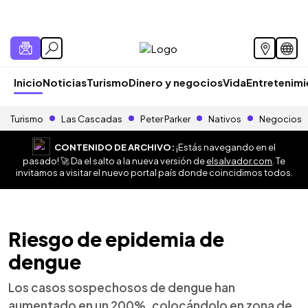
Inicio
Noticias
Turismo
Dinero y negocios
Vida
Entretenim
Turismo
Las Cascadas
Peter Parker
Nativos
Negocios
CONTENIDO DE ARCHIVO:
¡Estás navegando en el
pasado! 🚀 Da el salto a la nueva versión de
elsalvador.com
. Te
invitamos a visitar el nuevo portal país donde coincidimos todos.
Riesgo de epidemia de
dengue
Los casos sospechosos de dengue han
aumentado en un 200%, colocándolo en zona de