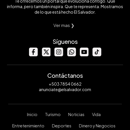
Te ofrecemos un portal que evoluciona contigo. Que
informa, pero también inspira. Que te representa. Mostramos
de lo que está hecho El Salvador.
Ver mas ❯
Síguenos
Contáctanos
+503 7854 0662
anunciate@elsalvador.com
Inicio
Turismo
Noticias
Vida
Entretenimiento
Deportes
Dinero y Negocios