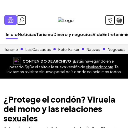
Inicio
Noticias
Turismo
Dinero y negocios
Vida
Entretenim
Turismo
Las Cascadas
Peter Parker
Nativos
Negocios
CONTENIDO DE ARCHIVO:
¡Estás navegando en el
pasado! 🚀 Da el salto a la nueva versión de
elsalvador.com
. Te
invitamos a visitar el nuevo portal país donde coincidimos todos.
¿Protege el condón? Viruela
del mono y las relaciones
sexuales