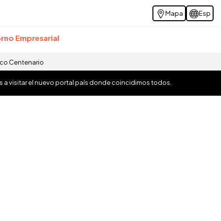
Mapa
Esp
rno Empresarial
ico Centenario
os a visitar el nuevo portal país donde coincidimos todos.