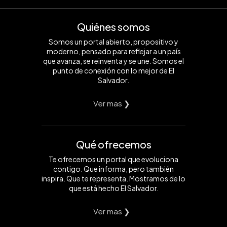
Quiénes somos
Somos un portal abierto, propositivo y
moderno, pensado para reflejar a un país
que avanza, se reinventa y se une. Somos el
punto de conexión con lo mejor de El
Salvador.
Ver mas ❯
Qué ofrecemos
Te ofrecemos un portal que evoluciona
contigo. Que informa, pero también
inspira. Que te representa. Mostramos de lo
que está hecho El Salvador.
Ver mas ❯