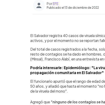
Por
EFE
Publicado el 13 de diciembre de 2022
0:00
Facebook
Twitter
►
Escuchar artículo
El Salvador registra 40 casos de viruela sími
activos, y por el momento no se reportan falle
Del total de casos registrados a la fecha, so
resto de contagios se ha dado en hombres, deta
(Minsal), Francisco Alabí, en una entrevista en 
Podría interesarle: Epidemiólogo: "La viru
propagación comunitaria en El Salvador"
El funcionario apuntó que el rango de edad d
50 años, y añadió que hasta el momento "no h
de la viruela del mono".
Agregó que
"ninguno de los contagios se ha 