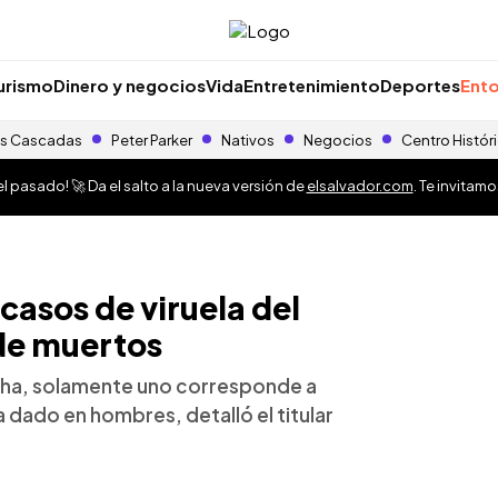
urismo
Dinero y negocios
Vida
Entretenimiento
Deportes
Ento
s Cascadas
Peter Parker
Nativos
Negocios
Centro Histór
 pasado! 🚀 Da el salto a la nueva versión de
elsalvador.com
. Te invitam
 casos de viruela del
de muertos
fecha, solamente uno corresponde a
a dado en hombres, detalló el titular