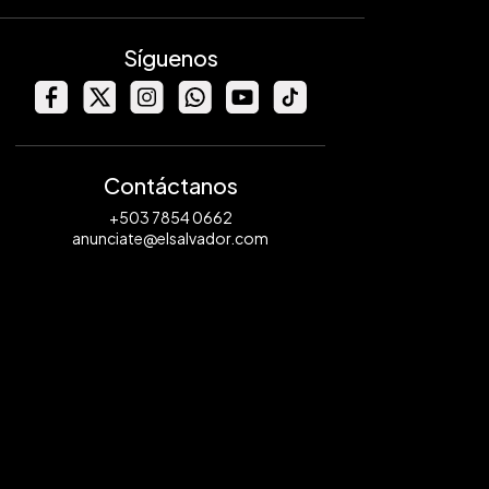
Síguenos
Contáctanos
+503 7854 0662
anunciate@elsalvador.com