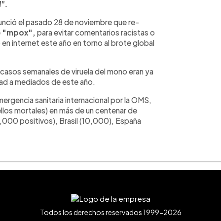
d".
unció el pasado 28 de noviembre que re-
e
"mpox",
para evitar comentarios racistas o
en internet este año en torno al brote global
 casos semanales de viruela del mono eran ya
dad a mediados de este año.
ergencia sanitaria internacional por la OMS,
llos mortales) en más de un centenar de
,000 positivos), Brasil (10,000), España
Todos los derechos reservados 1999-2026