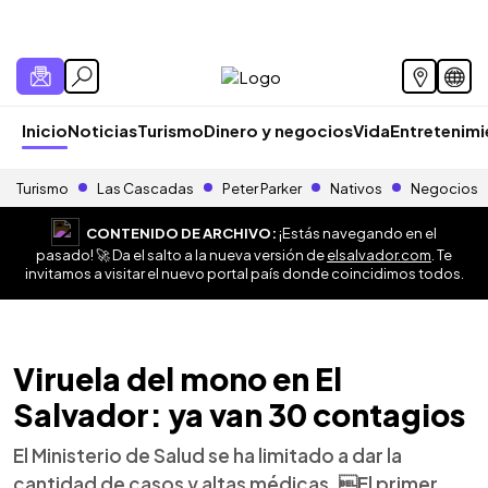
Inicio
Noticias
Turismo
Dinero y negocios
Vida
Entretenim
Turismo
Las Cascadas
Peter Parker
Nativos
Negocios
CONTENIDO DE ARCHIVO:
¡Estás navegando en el
pasado! 🚀 Da el salto a la nueva versión de
elsalvador.com
. Te
invitamos a visitar el nuevo portal país donde coincidimos todos.
Viruela del mono en El
Salvador: ya van 30 contagios
El Ministerio de Salud se ha limitado a dar la
cantidad de casos y altas médicas. El primer