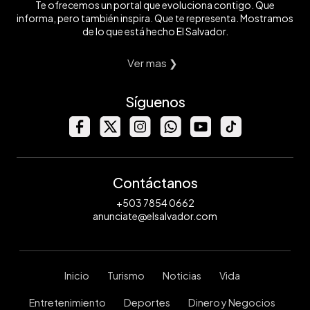
Te ofrecemos un portal que evoluciona contigo. Que
informa, pero también inspira. Que te representa. Mostramos
de lo que está hecho El Salvador.
Ver mas ❯
Síguenos
Contáctanos
+503 7854 0662
anunciate@elsalvador.com
Inicio
Turismo
Noticias
Vida
Entretenimiento
Deportes
Dinero y Negocios