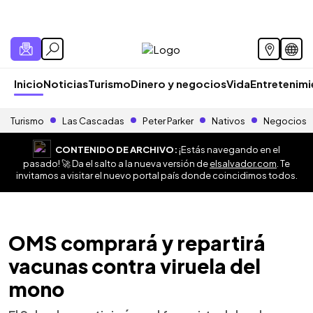
Inicio
Noticias
Turismo
Dinero y negocios
Vida
Entretenim
Turismo
Las Cascadas
Peter Parker
Nativos
Negocios
CONTENIDO DE ARCHIVO:
¡Estás navegando en el
pasado! 🚀 Da el salto a la nueva versión de
elsalvador.com
. Te
invitamos a visitar el nuevo portal país donde coincidimos todos.
OMS comprará y repartirá
vacunas contra viruela del
mono